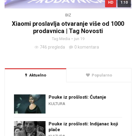
HD
1:10
BIZ
Xiaomi proslavlja otvaranje više od 1000
prodavnica | Tag Novosti
Tag Media
jun 19
746 pregleda
0 komentara
Aktuelno
Popularno
Pouke iz prošlosti: Ćutanje
KULTURA
Pouke iz prošlosti: Indijanac koji
plače