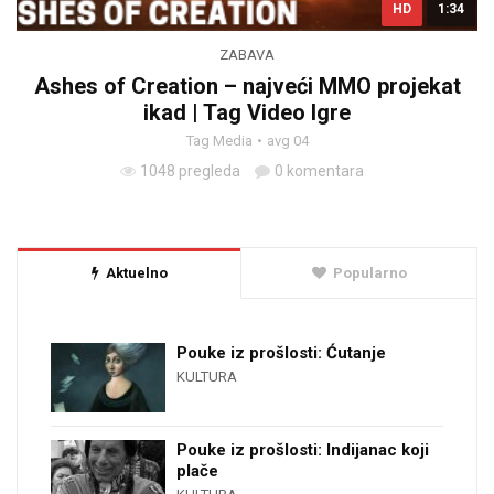
HD
1:34
ZABAVA
Ashes of Creation – najveći MMO projekat
ikad | Tag Video Igre
Tag Media
avg 04
1048 pregleda
0 komentara
Aktuelno
Popularno
Pouke iz prošlosti: Ćutanje
KULTURA
Pouke iz prošlosti: Indijanac koji
plače