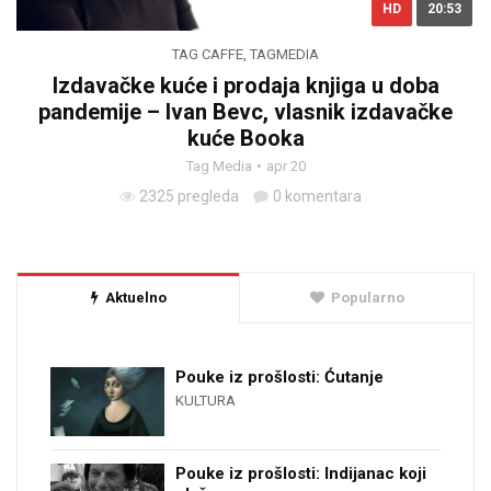
HD
20:53
TAG CAFFE
,
TAGMEDIA
Izdavačke kuće i prodaja knjiga u doba
pandemije – Ivan Bevc, vlasnik izdavačke
kuće Booka
Tag Media
apr 20
2325 pregleda
0 komentara
Aktuelno
Popularno
Pouke iz prošlosti: Ćutanje
KULTURA
Pouke iz prošlosti: Indijanac koji