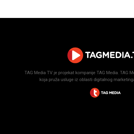
TAG Media TV je projekat kompanije TAG Media. TAG Medi
koja pruža usluge iz oblasti digitalnog marketinga