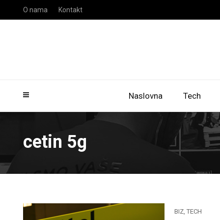
O nama
Kontakt
Naslovna
Tech
cetin 5g
BIZ
,
TECH