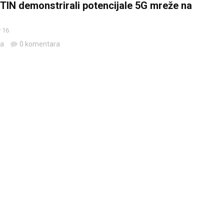
ETIN demonstrirali potencijale 5G mreže na
 16
da
0 komentara