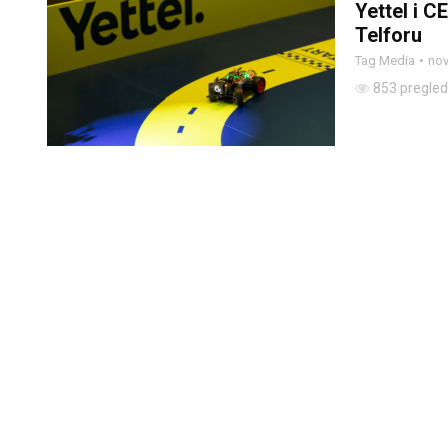
Yettel i C
Telforu
Tag Media
nov
853 pregle