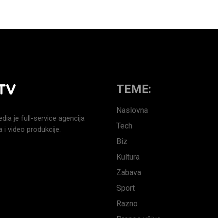
TEME:
Naslovna
a je full-service agencija
Tech
 i video produkcije.
Biz
Kultura
Zabava
Sport
Razno