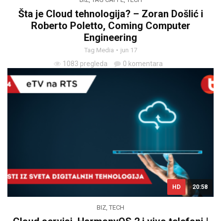
Šta je Cloud tehnologija? – Zoran Došlić i
Roberto Poletto, Coming Computer
Engineering
Tag Media
jun 17
1083 pregleda
0 komentara
HD
20:58
BIZ
,
TECH