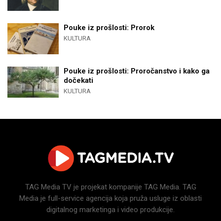
Pouke iz prošlosti: Prorok
KULTURA
Pouke iz prošlosti: Proročanstvo i kako ga
dočekati
KULTURA
TAG Media TV je projekat kompanije TAG Media. TAG
Media je full-service agencija koja pruža usluge iz oblasti
digitalnog marketinga i video produkcije.