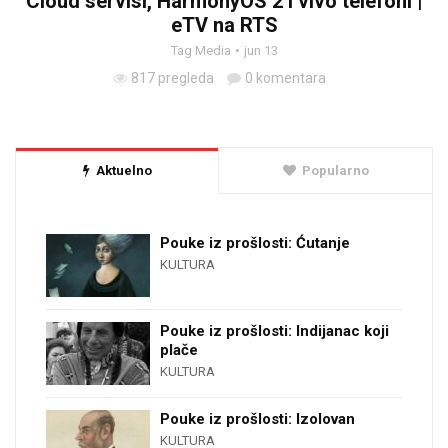
Cloud servisi, HarmonyOS 2 i vivo telefoni |
eTV na RTS
Tag Media
jun 13
817 pregleda
0 komentara
Aktuelno
Popularno
Pouke iz prošlosti: Ćutanje
KULTURA
Pouke iz prošlosti: Indijanac koji
plače
KULTURA
Pouke iz prošlosti: Izolovan
KULTURA