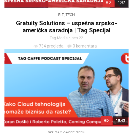
HD
1:47
BIZ
,
TECH
Gratuity Solutions – uspešna srpsko-
američka saradnja | Tag Specijal
Tag Media
sep 22
734 pregleda
0 komentara
HD
18:43
BIZ
,
TAG CAFFE
,
TECH