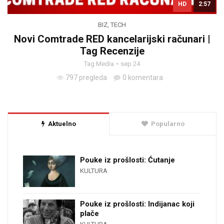
HD
2:57
BIZ
,
TECH
Novi Comtrade RED kancelarijski računari |
Tag Recenzije
Tag Media
sep 24
797 pregleda
0 komentara
Aktuelno
Popularno
Pouke iz prošlosti: Ćutanje
KULTURA
Pouke iz prošlosti: Indijanac koji
plače