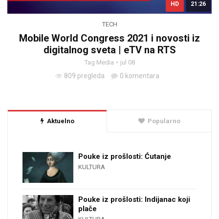
HD
21:26
TECH
Mobile World Congress 2021 i novosti iz
digitalnog sveta | eTV na RTS
Tag Media
jul 08
809 pregleda
0 komentara
Aktuelno
Popularno
Pouke iz prošlosti: Ćutanje
KULTURA
Pouke iz prošlosti: Indijanac koji
plače