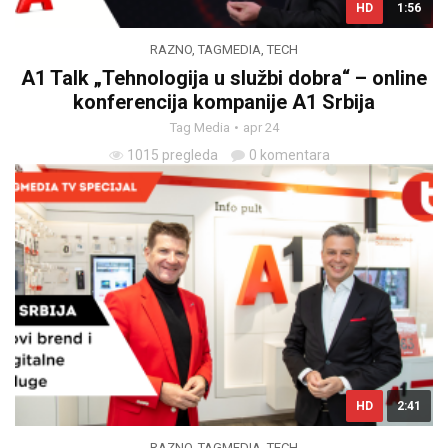
HD
1:56
RAZNO
,
TAGMEDIA
,
TECH
A1 Talk „Tehnologija u službi dobra“ – online
konferencija kompanije A1 Srbija
Tag Media
apr 24
1015 pregleda
0 komentara
HD
2:41
RAZNO
,
TAGMEDIA
,
TECH