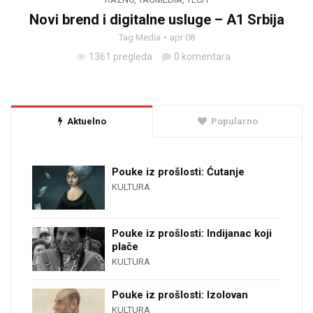
Novi brend i digitalne usluge – A1 Srbija
Tag Media
apr 08
1361 pregleda
0 komentara
Aktuelno
Popularno
Pouke iz prošlosti: Ćutanje
KULTURA
Pouke iz prošlosti: Indijanac koji
plače
KULTURA
Pouke iz prošlosti: Izolovan
KULTURA