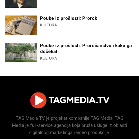
Pouke iz prošlosti: Prorok
KULTURA
Pouke iz prošlosti: Proročanstvo i kako ga
dočekati
KULTURA
TAG Media TV je projekat kompanije TAG Media. TAG
Media je full-service agencija koja pruža usluge iz oblasti
digitalnog marketinga i video produkcije.