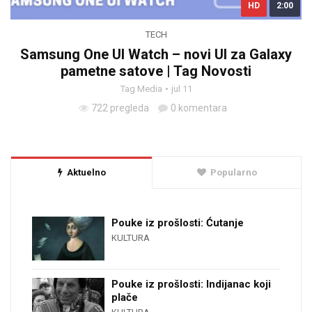
HD
2:00
TECH
Samsung One UI Watch – novi UI za Galaxy
pametne satove | Tag Novosti
Tag Media
jul 11
722 pregleda
0 komentara
Aktuelno
Popularno
Pouke iz prošlosti: Ćutanje
KULTURA
Pouke iz prošlosti: Indijanac koji
plače