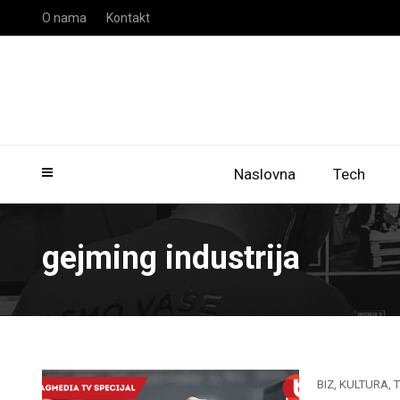
O nama
Kontakt
Naslovna
Tech
gejming industrija
BIZ
,
KULTURA
,