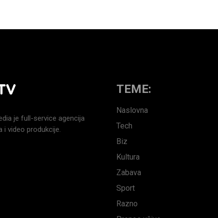
TEME:
Naslovna
a je full-service agencija
Tech
 i video produkcije.
Biz
Kultura
Zabava
Sport
Razno