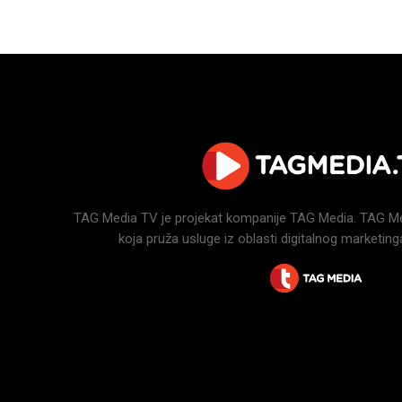
TAG Media TV je projekat kompanije TAG Media. TAG Medi
koja pruža usluge iz oblasti digitalnog marketinga