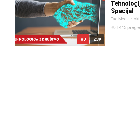
Tehnologij
Specijal
Tag Media
okt
1443 pregl
HD
2:39