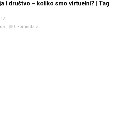
a i društvo – koliko smo virtuelni? | Tag
 13
eda
0 komentara