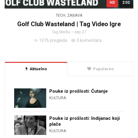
HD
2:02
TECH
,
ZABAVA
Golf Club Wasteland | Tag Video Igre
Tag Media
sep 27
1076 pregleda
0 komentara
Aktuelno
Popularno
Pouke iz prošlosti: Ćutanje
KULTURA
Pouke iz prošlosti: Indijanac koji
plače
KULTURA