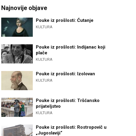
Najnovije objave
Pouke iz prošlosti: Ćutanje
KULTURA
Pouke iz prošlosti: Indijanac koji
plače
KULTURA
Pouke iz prošlosti: Izolovan
KULTURA
Pouke iz prošlosti: Tršćansko
prijateljstvo
KULTURA
Pouke iz prošlosti: Rostropovič u
„Jugoslaviji“