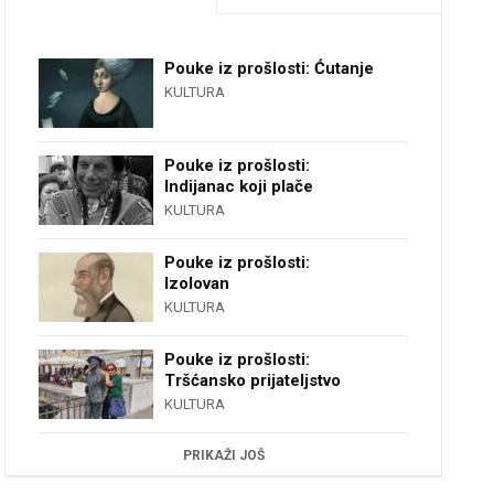
Pouke iz prošlosti: Ćutanje
KULTURA
Pouke iz prošlosti:
Indijanac koji plače
KULTURA
Pouke iz prošlosti:
Izolovan
KULTURA
Pouke iz prošlosti:
Tršćansko prijateljstvo
KULTURA
PRIKAŽI JOŠ