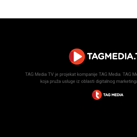
TAG Media TV je projekat kompanije TAG Media. TAG Medi
koja pruža usluge iz oblasti digitalnog marketinga