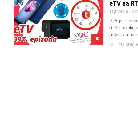
eTV na RT
Tag Media
okt
eTV je IT emis
RTS-u svake ne
rešenja ali nis
HD
1249 pregl