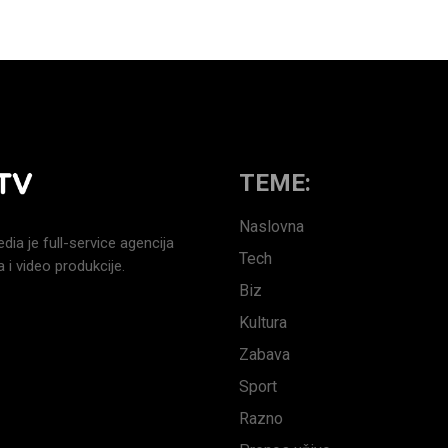
TEME:
Naslovna
a je full-service agencija
Tech
 i video produkcije.
Biz
Kultura
Zabava
Sport
Razno