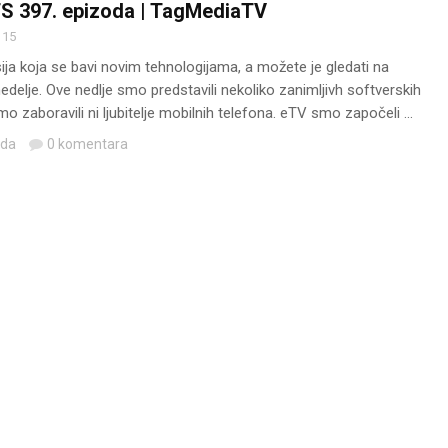
S 397. epizoda | TagMediaTV
 15
ija koja se bavi novim tehnologijama, a možete je gledati na
delje. Ove nedlje smo predstavili nekoliko zanimljivh softverskih
mo zaboravili ni ljubitelje mobilnih telefona. eTV smo započeli ...
eda
0 komentara