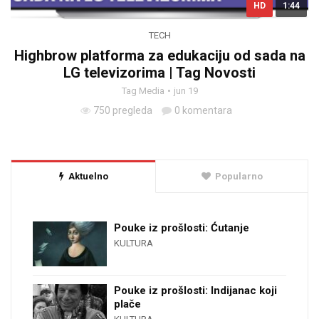
HD
1:44
TECH
Highbrow platforma za edukaciju od sada na
LG televizorima | Tag Novosti
Tag Media
jun 19
750 pregleda
0 komentara
Aktuelno
Popularno
Pouke iz prošlosti: Ćutanje
KULTURA
Pouke iz prošlosti: Indijanac koji
plače