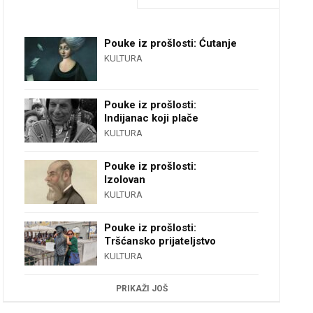
Pouke iz prošlosti: Ćutanje
KULTURA
Pouke iz prošlosti:
Indijanac koji plače
KULTURA
Pouke iz prošlosti:
Izolovan
KULTURA
Pouke iz prošlosti:
Tršćansko prijateljstvo
KULTURA
PRIKAŽI JOŠ