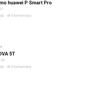
 smo huawei P Smart Pro
 27
eda
0 komentara
H
OVA 5T
 06
eda
0 komentara