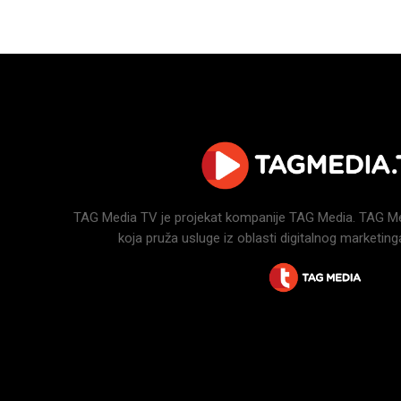
TAG Media TV je projekat kompanije TAG Media. TAG Medi
koja pruža usluge iz oblasti digitalnog marketinga