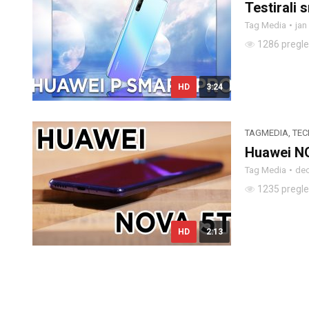
Testirali
Tag Media
jan
1286 pregl
HD
3:24
TAGMEDIA
,
TEC
Huawei N
Tag Media
dec
1235 pregl
HD
2:13