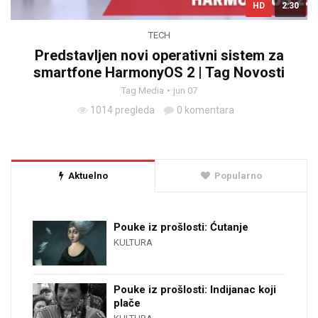
HD
2:30
TECH
Predstavljen novi operativni sistem za
smartfone HarmonyOS 2 | Tag Novosti
Tag Media
jun 07
1014 pregleda
0 komentara
Aktuelno
Popularno
Pouke iz prošlosti: Ćutanje
KULTURA
Pouke iz prošlosti: Indijanac koji
plače