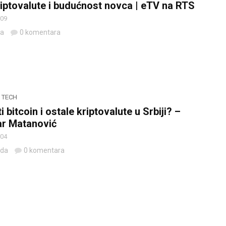
riptovalute i budućnost novca | eTV na RTS
 09
da
0 komentara
,
TECH
i bitcoin i ostale kriptovalute u Srbiji? –
r Matanović
 04
eda
0 komentara