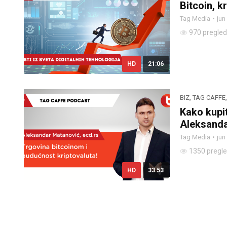
Bitcoin, k
Tag Media
jun
970 pregle
HD
21:06
BIZ
,
TAG CAFFE
Kako kupit
Aleksanda
Tag Media
jun
1350 pregl
HD
33:53