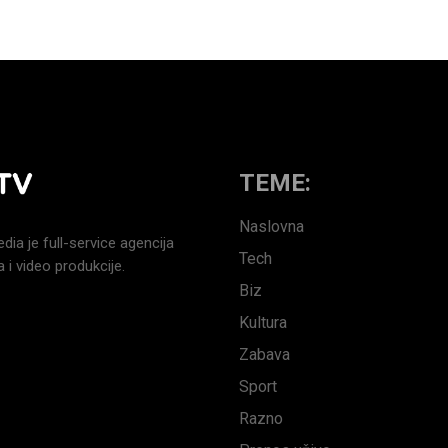
TEME:
Naslovna
a je full-service agencija
Tech
 i video produkcije.
Biz
Kultura
Zabava
Sport
Razno