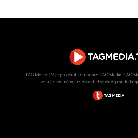
TAG Media TV je projekat kompanije TAG Media. TAG Medi
koja pruža usluge iz oblasti digitalnog marketinga