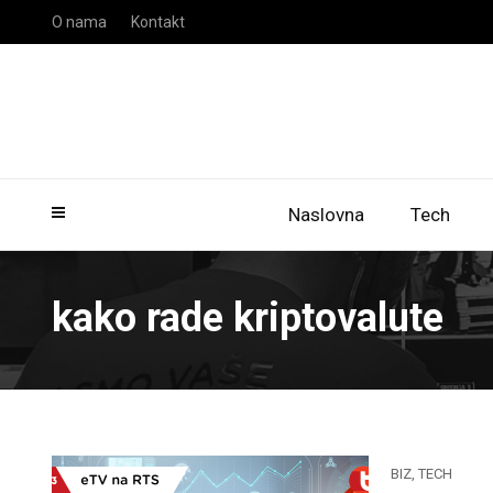
O nama
Kontakt
Naslovna
Tech
kako rade kriptovalute
BIZ
,
TECH