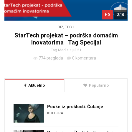
HD
2:10
BIZ
,
TECH
StarTech projekat – podrška domaćim
inovatorima | Tag Specijal
Tag Media
jul 21
774 pregleda
0 komentara
Aktuelno
Popularno
Pouke iz prošlosti: Ćutanje
KULTURA