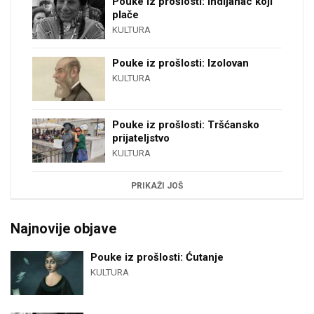
Pouke iz prošlosti: Indijanac koji
plače
KULTURA
Pouke iz prošlosti: Izolovan
KULTURA
Pouke iz prošlosti: Tršćansko
prijateljstvo
KULTURA
PRIKAŽI JOŠ
Najnovije objave
Pouke iz prošlosti: Ćutanje
KULTURA