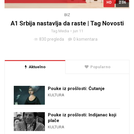
HD
2:06
BIZ
A1 Srbija nastavlja da raste | Tag Novosti
Tag Media
jun 11
830 pregleda
0 komentara
Aktuelno
Popularno
Pouke iz prošlosti: Ćutanje
KULTURA
Pouke iz prošlosti: Indijanac koji
plače
KULTURA