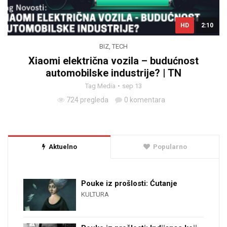
HD
2:10
BIZ
,
TECH
Xiaomi električna vozila – budućnost
automobilske industrije? | TN
Tag Media
sep 13
724 pregleda
0 komentara
Aktuelno
Popularno
Pouke iz prošlosti: Ćutanje
KULTURA