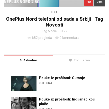
HD
2:04
TECH
OnePlus Nord telefoni od sada u Srbiji | Tag
Novosti
Tag Media
jul 27
682 pregleda
0 komentara
Aktuelno
Popularno
Pouke iz prošlosti: Ćutanje
KULTURA
Pouke iz prošlosti: Indijanac koji
plače