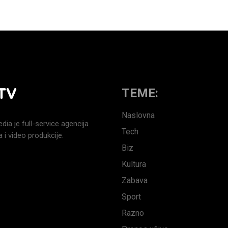
TEME:
Naslovna
a je full-service agencija
Tech
 i video produkcije.
Biz
Kultura
Zabava
Sport
Razno