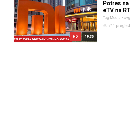
Potres na 
eTV na R
Tag Media
avg
741 pregle
HD
19:35