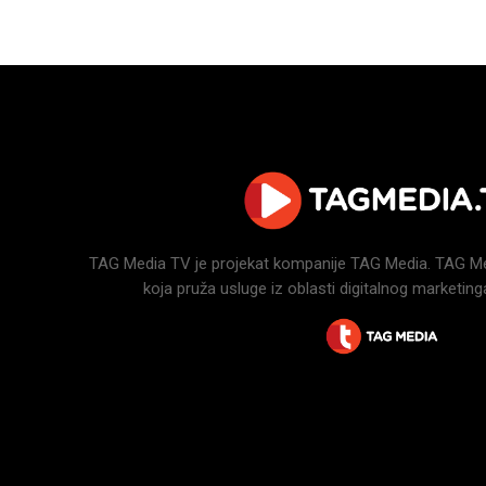
TAG Media TV je projekat kompanije TAG Media. TAG Medi
koja pruža usluge iz oblasti digitalnog marketinga