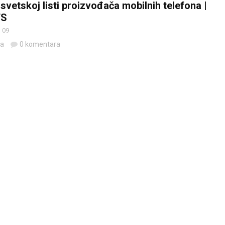
svetskoj listi proizvođača mobilnih telefona |
TS
 09
da
0 komentara