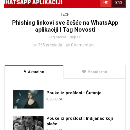
HD
2:52
TECH
Phishing linkovi sve češće na WhatsApp
aplikaciji | Tag Novosti
Tag Media
sep 06
755 pregleda
0 komentara
Aktuelno
Popularno
Pouke iz prošlosti: Ćutanje
KULTURA
Pouke iz prošlosti: Indijanac koji
plače