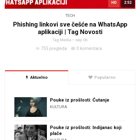
HD
2:52
TECH
Phishing linkovi sve češće na WhatsApp
aplikaciji | Tag Novosti
Tag Media
sep 06
755 pregleda
0 komentara
Aktuelno
Popularno
Pouke iz prošlosti: Ćutanje
KULTURA
Pouke iz prošlosti: Indijanac koji
plače