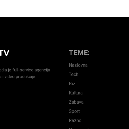
TEME:
Naslovna
a je full-service agencija
Tech
 i video produkcije.
Biz
Kultura
Zabava
Sport
Razno