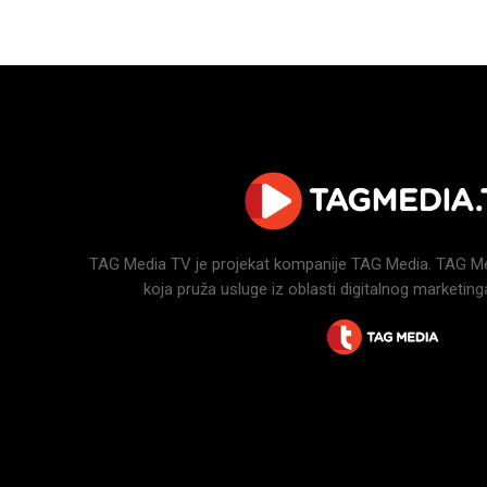
TAG Media TV je projekat kompanije TAG Media. TAG Medi
koja pruža usluge iz oblasti digitalnog marketinga