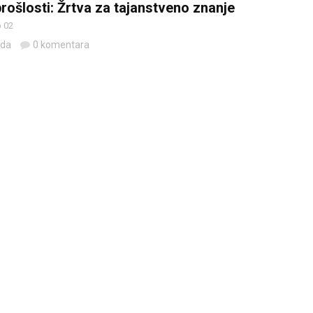
rošlosti: Žrtva za tajanstveno znanje
 02
eda
0 komentara