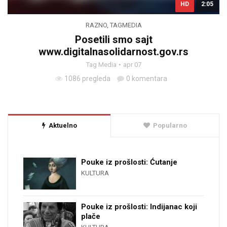
HD
2:05
RAZNO
,
TAGMEDIA
Posetili smo sajt
www.digitalnasolidarnost.gov.rs
Tag Media
apr 07
1086 pregleda
0 komentara
Aktuelno
Popularno
Pouke iz prošlosti: Ćutanje
KULTURA
Pouke iz prošlosti: Indijanac koji
plače