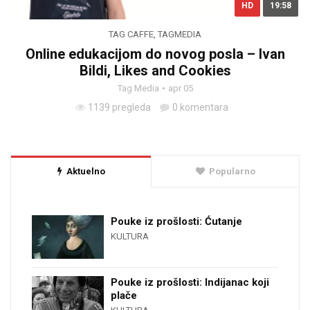
HD
19:58
TAG CAFFE
,
TAGMEDIA
Online edukacijom do novog posla – Ivan
Bildi, Likes and Cookies
Tag Media
apr 05
1139 pregleda
0 komentara
Aktuelno
Popularno
Pouke iz prošlosti: Ćutanje
KULTURA
Pouke iz prošlosti: Indijanac koji
plače