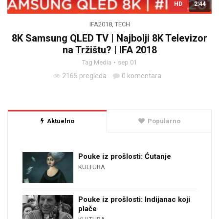
HD
2:44
IFA2018
,
TECH
8K Samsung QLED TV | Najbolji 8K Televizor
na Tržištu? | IFA 2018
Tag Media
sep 01
2165 pregleda
0 komentara
Aktuelno
Popularno
Pouke iz prošlosti: Ćutanje
KULTURA
Pouke iz prošlosti: Indijanac koji
plače