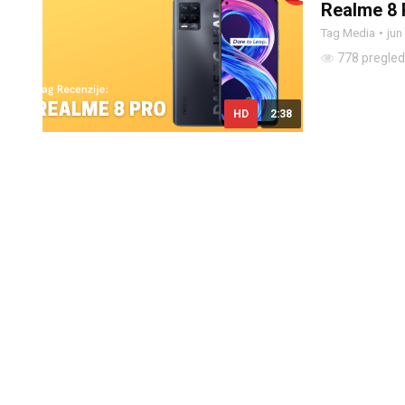
Realme 8 
Tag Media
jun
778 pregle
HD
2:38