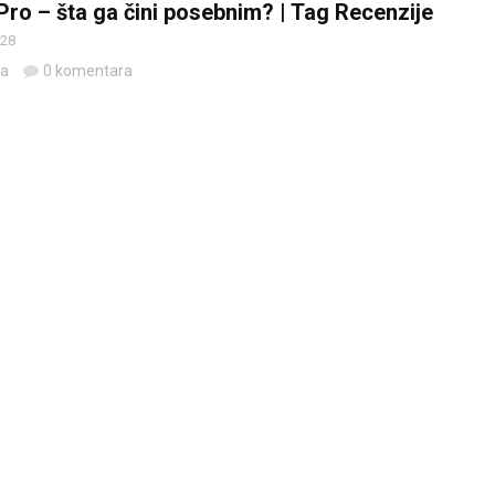
Pro – šta ga čini posebnim? | Tag Recenzije
 28
da
0 komentara