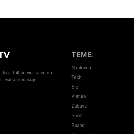
TEME:
Naslovna
a je full-service agencija
Tech
 i video produkcije.
Biz
Kultura
Zabava
Sport
Razno