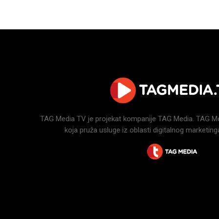
TAG Media TV je projekat kompanije TAG Media. TAG Medi
koja pruža usluge iz oblasti digitalnog marketinga