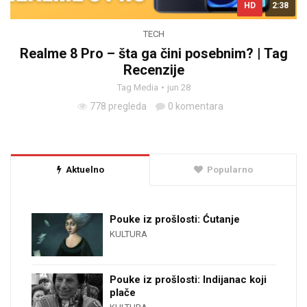
HD
2:38
TECH
Realme 8 Pro – šta ga čini posebnim? | Tag
Recenzije
Tag Media
jun 28
778 pregleda
0 komentara
Aktuelno
Popularno
Pouke iz prošlosti: Ćutanje
KULTURA
Pouke iz prošlosti: Indijanac koji
plače