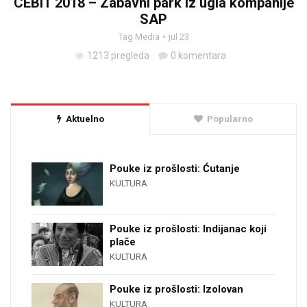
CEBIT 2018 – Zabavni park iz ugla kompanije
SAP
Tag Media
jul 23
1213 pregleda
0 komentara
Aktuelno
Popularno
Pouke iz prošlosti: Ćutanje
KULTURA
Pouke iz prošlosti: Indijanac koji
plače
KULTURA
Pouke iz prošlosti: Izolovan
KULTURA