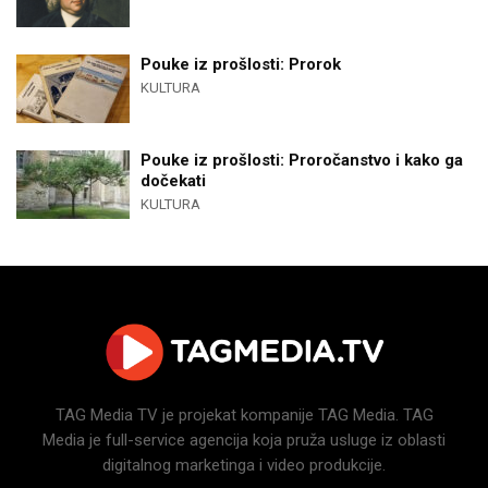
Pouke iz prošlosti: Prorok
KULTURA
Pouke iz prošlosti: Proročanstvo i kako ga
dočekati
KULTURA
TAG Media TV je projekat kompanije TAG Media. TAG
Media je full-service agencija koja pruža usluge iz oblasti
digitalnog marketinga i video produkcije.