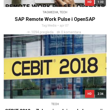
HD
1:33
TAGMEDIA
,
TECH
SAP Remote Work Pulse i OpenSAP
Tag Media
apr 07
1094 pregleda
0 komentara
HD
2:34
TECH