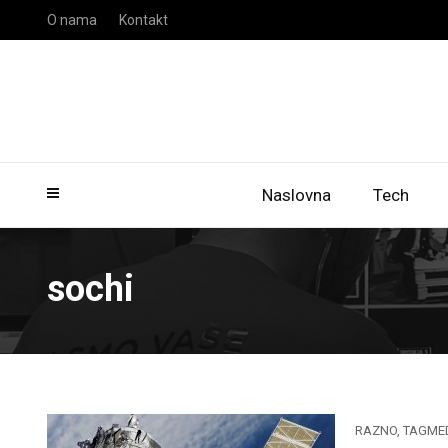
O nama
Kontakt
Naslovna
Tech
sochi
RAZNO
,
TAGME