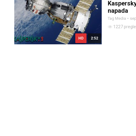
Kaspersky
napada
Tag Media
sep
1227 pregl
HD
2:52