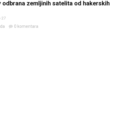
 odbrana zemljinih satelita od hakerskih
 27
eda
0 komentara