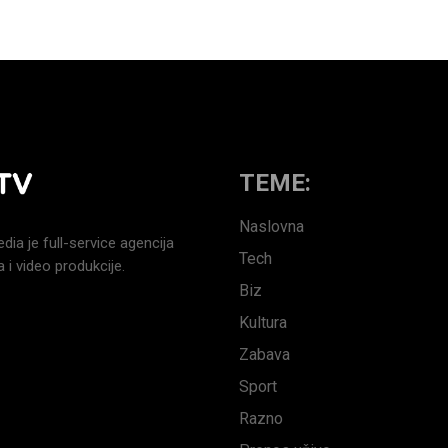
TEME:
Naslovna
a je full-service agencija
Tech
 i video produkcije.
Biz
Kultura
Zabava
Sport
Razno