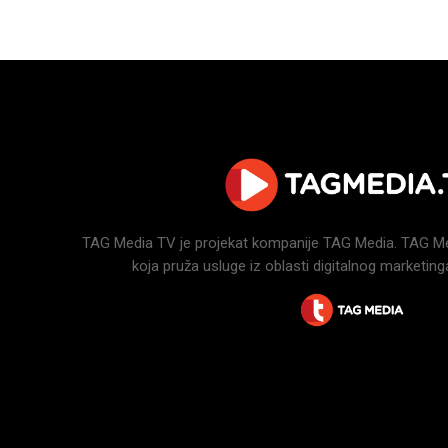
TAG Media TV je projekat kompanije TAG Media. TAG Medi
koja pruža usluge iz oblasti digitalnog marketinga