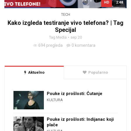
HD
2:48
TECH
Kako izgleda testiranje vivo telefona? | Tag
Specijal
Tag Media
sep 20
694 pregleda
0 komentara
Aktuelno
Popularno
Pouke iz prošlosti: Ćutanje
KULTURA
Pouke iz prošlosti: Indijanac koji
plače