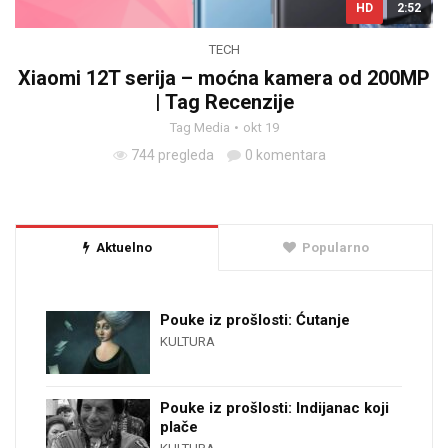
HD
2:52
TECH
Xiaomi 12T serija – moćna kamera od 200MP
| Tag Recenzije
Tag Media
okt 19
744 pregleda
0 komentara
Aktuelno
Popularno
Pouke iz prošlosti: Ćutanje
KULTURA
Pouke iz prošlosti: Indijanac koji
plače