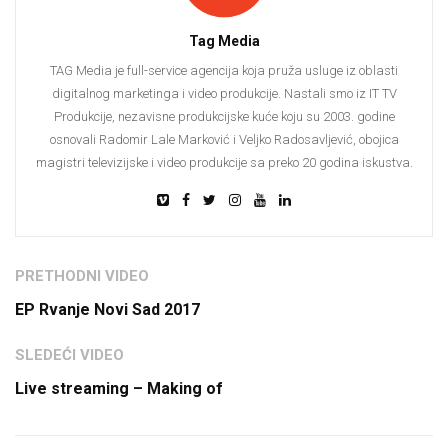
Tag Media
TAG Media je full-service agencija koja pruža usluge iz oblasti
digitalnog marketinga i video produkcije. Nastali smo iz IT TV
Produkcije, nezavisne produkcijske kuće koju su 2003. godine
osnovali Radomir Lale Marković i Veljko Radosavljević, obojica
magistri televizijske i video produkcije sa preko 20 godina iskustva.
PRETHODNI VIDEO
EP Rvanje Novi Sad 2017
SLEDEĆI VIDEO
Live streaming – Making of