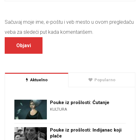
Sačuvaj moje ime, e-poštu i veb mesto u ovom pregledaču
veba za sledeći put kada komentarišem.
Aktuelno
Popularno
Pouke iz prošlosti: Ćutanje
KULTURA
Pouke iz prošlosti: Indijanac koji
plače