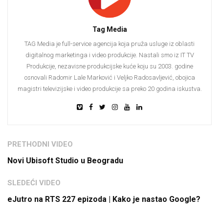
Tag Media
TAG Media je full-service agencija koja pruža usluge iz oblasti
digitalnog marketinga i video produkcije. Nastali smo iz IT TV
Produkcije, nezavisne produkcijske kuće koju su 2003. godine
osnovali Radomir Lale Marković i Veljko Radosavljević, obojica
magistri televizijske i video produkcije sa preko 20 godina iskustva.
PRETHODNI VIDEO
Novi Ubisoft Studio u Beogradu
SLEDEĆI VIDEO
eJutro na RTS 227 epizoda | Kako je nastao Google?