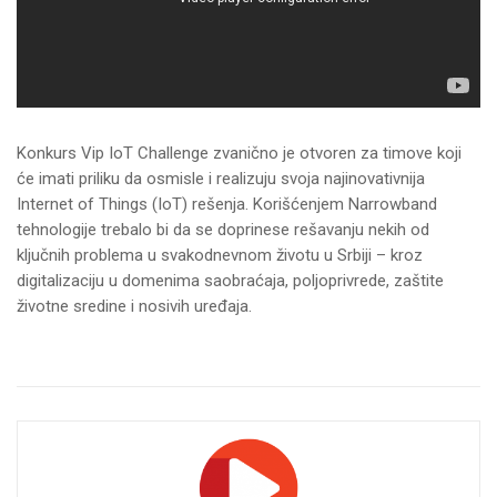
Konkurs Vip IoT Challenge zvanično je otvoren za timove koji
će imati priliku da osmisle i realizuju svoja najinovativnija
Internet of Things (IoT) rešenja. Korišćenjem Narrowband
tehnologije trebalo bi da se doprinese rešavanju nekih od
ključnih problema u svakodnevnom životu u Srbiji – kroz
digitalizaciju u domenima saobraćaja, poljoprivrede, zaštite
životne sredine i nosivih uređaja.