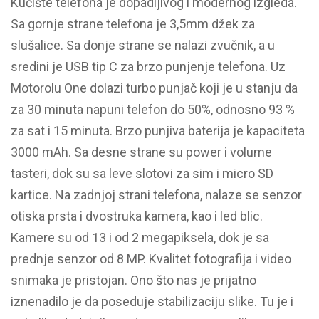
Kućište telefona je dopadljivog i modernog izgleda.
Sa gornje strane telefona je 3,5mm džek za
slušalice. Sa donje strane se nalazi zvučnik, a u
sredini je USB tip C za brzo punjenje telefona. Uz
Motorolu One dolazi turbo punjač koji je u stanju da
za 30 minuta napuni telefon do 50%, odnosno 93 %
za sat i 15 minuta. Brzo punjiva baterija je kapaciteta
3000 mAh. Sa desne strane su power i volume
tasteri, dok su sa leve slotovi za sim i micro SD
kartice. Na zadnjoj strani telefona, nalaze se senzor
otiska prsta i dvostruka kamera, kao i led blic.
Kamere su od 13 i od 2 megapiksela, dok je sa
prednje senzor od 8 MP. Kvalitet fotografija i video
snimaka je pristojan. Ono što nas je prijatno
iznenadilo je da poseduje stabilizaciju slike. Tu je i