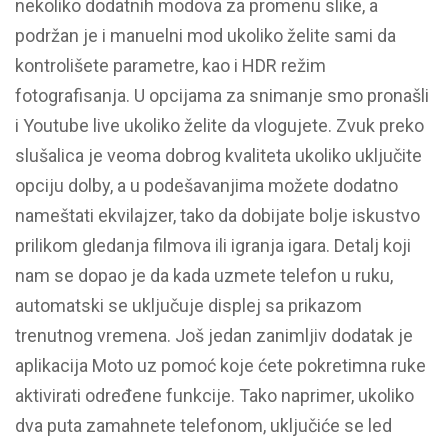
nekoliko dodatnih modova za promenu slike, a
podržan je i manuelni mod ukoliko želite sami da
kontrolišete parametre, kao i HDR režim
fotografisanja. U opcijama za snimanje smo pronašli
i Youtube live ukoliko želite da vlogujete. Zvuk preko
slušalica je veoma dobrog kvaliteta ukoliko uključite
opciju dolby, a u podešavanjima možete dodatno
nameštati ekvilajzer, tako da dobijate bolje iskustvo
prilikom gledanja filmova ili igranja igara. Detalj koji
nam se dopao je da kada uzmete telefon u ruku,
automatski se uključuje displej sa prikazom
trenutnog vremena. Još jedan zanimljiv dodatak je
aplikacija Moto uz pomoć koje ćete pokretimna ruke
aktivirati određene funkcije. Tako naprimer, ukoliko
dva puta zamahnete telefonom, uključiće se led