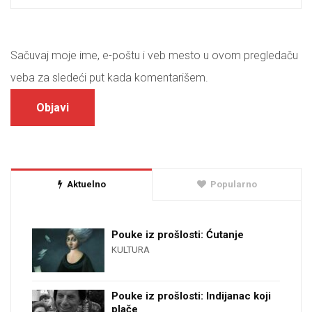
Sačuvaj moje ime, e-poštu i veb mesto u ovom pregledaču
veba za sledeći put kada komentarišem.
Aktuelno
Popularno
Pouke iz prošlosti: Ćutanje
KULTURA
Pouke iz prošlosti: Indijanac koji
plače