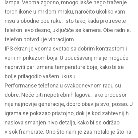
lampa. Veoma zgodno, mnogo lakše nego traženje
torch ikone u mrklom mraku, naročito ukoliko vam
nisu slobodne obe ruke. Isto tako, kada protresete
telefon levo desno, uključiće se kamera. Obe radnje,
telefon potvrđuje vibracijom.
IPS ekran je veoma svetao sa dobrim kontrastom i
vernim prikazom boja. U podešavanjima je moguće
napraviti par izmena temperature boje, kako bi se
bolje prilagodio vašem ukusu.
Performanse telefona u svakodnevnom radu su
dobre. Neće biti nepotrebnih lagova. Iako procesor
nije najnovije generacije, dobro obavlja svoj posao. U
igrama se pokazao pristojno, dok je kod zahtevnijih
naslova smanjen nivo detalja, kako bi se održao
visok framerate. Ono što nam je zasmetalo je što na