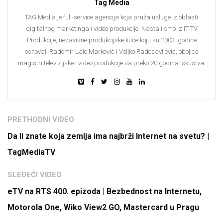
Tag Media
TAG Media je full-service agencija koja pruža usluge iz oblasti
digitalnog marketinga i video produkcije. Nastali smo iz IT TV
Produkcije, nezavisne produkcijske kuće koju su 2003. godine
osnovali Radomir Lale Marković i Veljko Radosavljević, obojica
magistri televizijske i video produkcije sa preko 20 godina iskustva.
PRETHODNI VIDEO
Da li znate koja zemlja ima najbrži Internet na svetu? |
TagMediaTV
SLEDEĆI VIDEO
eTV na RTS 400. epizoda | Bezbednost na Internetu,
Motorola One, Wiko View2 GO, Mastercard u Pragu