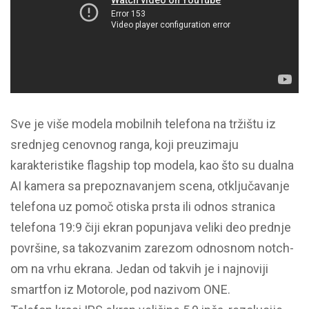
Sve je više modela mobilnih telefona na tržištu iz
srednjeg cenovnog ranga, koji preuzimaju
karakteristike flagship top modela, kao što su dualna
AI kamera sa prepoznavanjem scena, otključavanje
telefona uz pomoč otiska prsta ili odnos stranica
telefona 19:9 čiji ekran popunjava veliki deo prednje
površine, sa takozvanim zarezom odnosnom notch-
om na vrhu ekrana. Jedan od takvih je i najnoviji
smartfon iz Motorole, pod nazivom ONE.