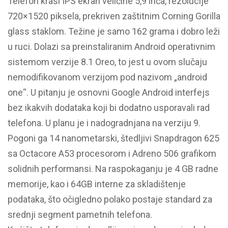
Telefon krasi IPS ekran veličine 5,9 inča, rezolucije
720×1520 piksela, prekriven zaštitnim Corning Gorilla
glass staklom. Težine je samo 162 grama i dobro leži
u ruci. Dolazi sa preinstaliranim Android operativnim
sistemom verzije 8.1 Oreo, to jest u ovom slučaju
nemodifikovanom verzijom pod nazivom „android
one“. U pitanju je osnovni Google Android interfejs
bez ikakvih dodataka koji bi dodatno usporavali rad
telefona. U planu je i nadogradnjana na verziju 9.
Pogoni ga 14 nanometarski, štedljivi Snapdragon 625
sa Octacore A53 procesorom i Adreno 506 grafikom
solidnih performansi. Na raspokaganju je 4 GB radne
memorije, kao i 64GB interne za skladištenje
podataka, što očigledno polako postaje standard za
srednji segment pametnih telefona.