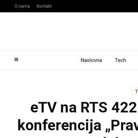
O nama
Kontakt
Naslovna
Tech
eTV na RTS 422.
konferencija „Prav