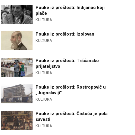
Pouke iz prošlosti: Indijanac koji
plače
KULTURA
Pouke iz prošlosti: Izolovan
KULTURA
Pouke iz prošlosti: Tršćansko
prijateljstvo
KULTURA
Pouke iz prošlosti: Rostropovič u
„Jugoslaviji“
KULTURA
Pouke iz prošlosti: Čistoća je pola
savesti
KULTURA