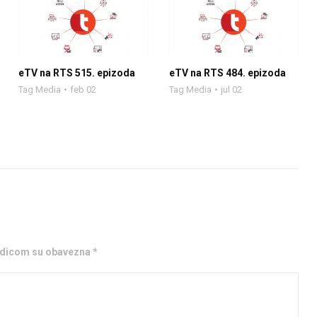
eTV na RTS 515. epizoda
eTV na RTS 484. epizoda
Tag Media
feb 02
Tag Media
jul 02
ezdicom su obavezna *