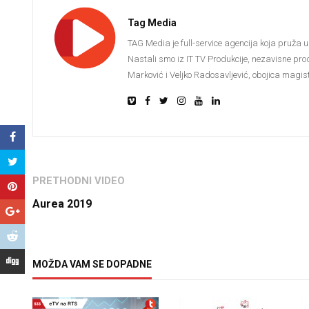
Tag Media
TAG Media je full-service agencija koja pruža u
Nastali smo iz IT TV Produkcije, nezavisne pro
Marković i Veljko Radosavljević, obojica magistr
PRETHODNI VIDEO
Aurea 2019
MOŽDA VAM SE DOPADNE