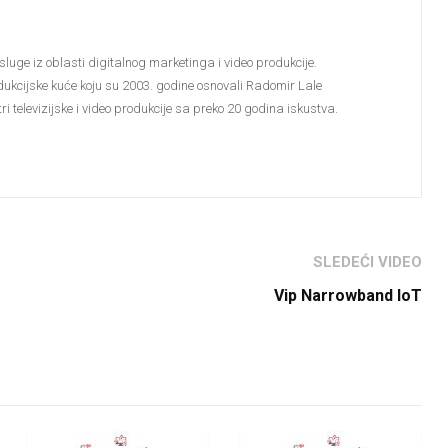
sluge iz oblasti digitalnog marketinga i video produkcije.
dukcijske kuće koju su 2003. godine osnovali Radomir Lale
i televizijske i video produkcije sa preko 20 godina iskustva.
SLEDEĆI VIDEO
Vip Narrowband IoT