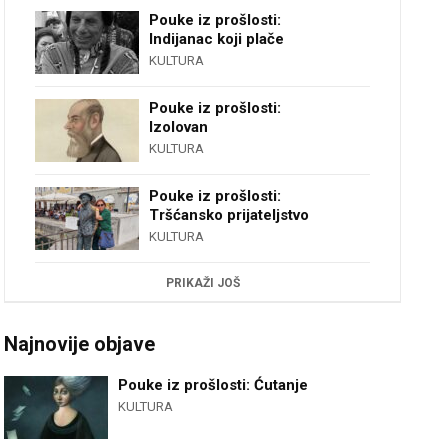
Pouke iz prošlosti:
Indijanac koji plače
KULTURA
Pouke iz prošlosti:
Izolovan
KULTURA
Pouke iz prošlosti:
Tršćansko prijateljstvo
KULTURA
PRIKAŽI JOŠ
Najnovije objave
Pouke iz prošlosti: Ćutanje
KULTURA