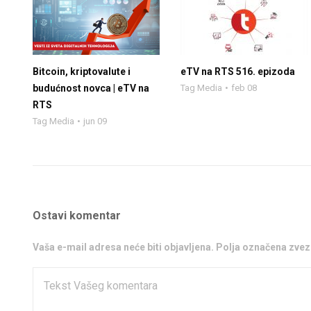
Bitcoin, kriptovalute i
eTV na RTS 516. epizoda
budućnost novca | eTV na
Tag Media
feb 08
RTS
Tag Media
jun 09
Ostavi komentar
Vaša e-mail adresa neće biti objavljena. Polja označena zv