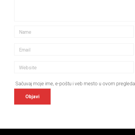
Sačuvaj moje ime, e-poštu i veb mesto u ovom pregleda