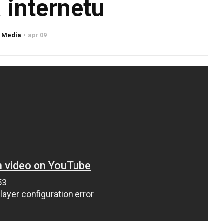
a internetu
 Media
apr 09