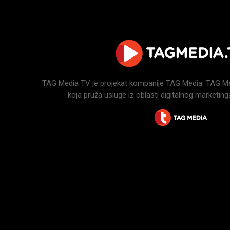
TAG Media TV je projekat kompanije TAG Media. TAG Medi
koja pruža usluge iz oblasti digitalnog marketinga