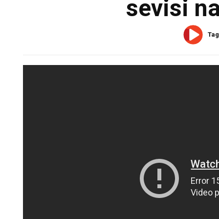
sevisi n
Tag