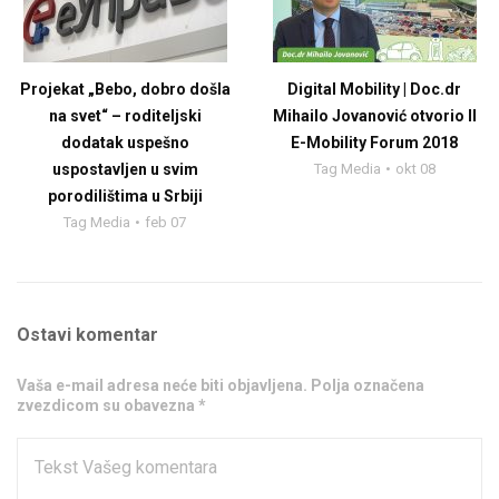
Projekat „Bebo, dobro došla
Digital Mobility | Doc.dr
na svet“ – roditeljski
Mihailo Jovanović otvorio II
dodatak uspešno
E-Mobility Forum 2018
uspostavljen u svim
Tag Media
okt 08
porodilištima u Srbiji
Tag Media
feb 07
Ostavi komentar
Vaša e-mail adresa neće biti objavljena. Polja označena
zvezdicom su obavezna *