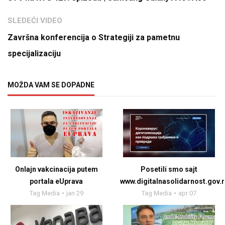
SLEDEĆI VIDEO
Završna konferencija o Strategiji za pametnu
specijalizaciju
MOŽDA VAM SE DOPADNE
Onlajn vakcinacija putem
Posetili smo sajt
portala eUprava
www.digitalnasolidarnost.gov.
Tag Media
jan 29
Tag Media
apr 07