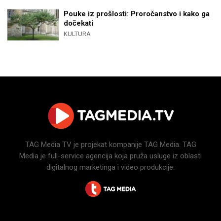
Pouke iz prošlosti: Proročanstvo i kako ga
dočekati
KULTURA
TAG Media TV je projekat kompanije TAG Media. TAG
Media je full-service agencija koja pruža usluge iz oblasti
digitalnog marketinga i video produkcije.