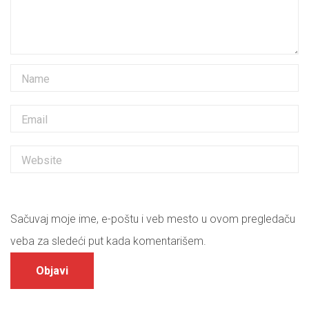
Sačuvaj moje ime, e-poštu i veb mesto u ovom pregledaču
veba za sledeći put kada komentarišem.