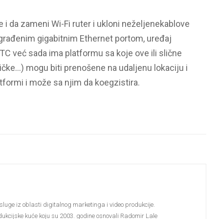
e i da zameni Wi-Fi ruter i ukloni neželjenekablove
građenim gigabitnim Ethernet portom, uređaj
 već sada ima platformu sa koje ove ili slične
tičke…) mogu biti prenošene na udaljenu lokaciju i
tformi i može sa njim da koegzistira.
sluge iz oblasti digitalnog marketinga i video produkcije.
dukcijske kuće koju su 2003. godine osnovali Radomir Lale