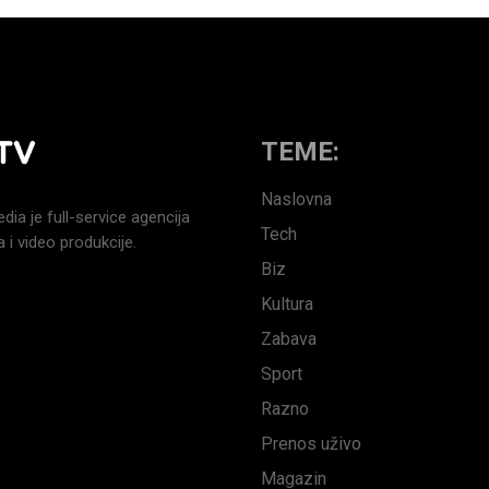
TEME:
Naslovna
a je full-service agencija
Tech
 i video produkcije.
Biz
Kultura
Zabava
Sport
Razno
Prenos uživo
Magazin