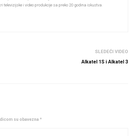
i televizijske i video produkcije sa preko 20 godina iskustva.
SLEDEĆI VIDEO
Alkatel 1S i Alkatel 3
ezdicom su obavezna *