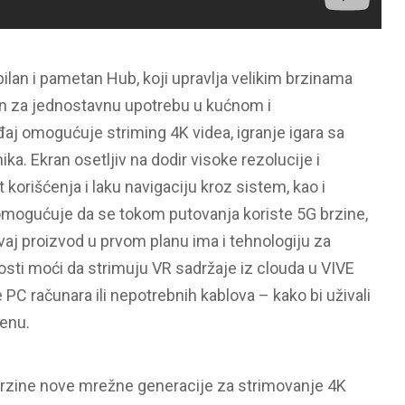
an i pametan Hub, koji upravlja velikim brzinama
n za jednostavnu upotrebu u kućnom i
đaj omogućuje striming 4K videa, igranje igara sa
a. Ekran osetljiv na dodir visoke rezolucije i
orišćenja i laku navigaciju kroz sistem, kao i
omogućuje da se tokom putovanja koriste 5G brzine,
aj proizvod u prvom planu ima i tehnologiju za
osti moći da strimuju VR sadržaje iz clouda u VIVE
 računara ili nepotrebnih kablova – kako bi uživali
enu.
brzine nove mrežne generacije za strimovanje 4K