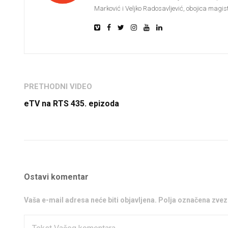
Marković i Veljko Radosavljević, obojica magistr
PRETHODNI VIDEO
eTV na RTS 435. epizoda
Ostavi komentar
Vaša e-mail adresa neće biti objavljena. Polja označena zv