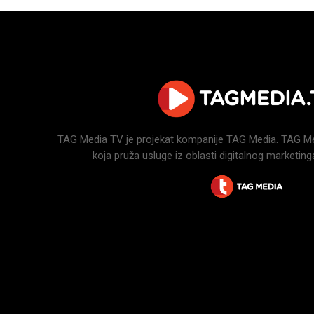
TAG Media TV je projekat kompanije TAG Media. TAG Medi
koja pruža usluge iz oblasti digitalnog marketinga