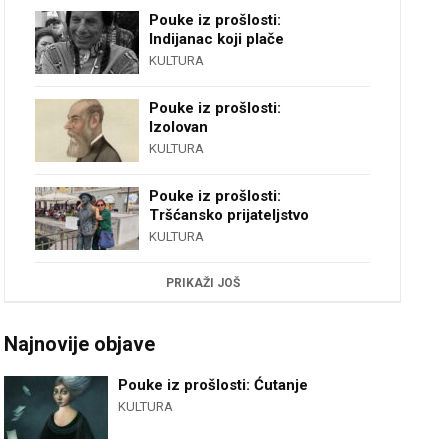
Pouke iz prošlosti:
Indijanac koji plače
KULTURA
Pouke iz prošlosti:
Izolovan
KULTURA
Pouke iz prošlosti:
Tršćansko prijateljstvo
KULTURA
PRIKAŽI JOŠ
Najnovije objave
Pouke iz prošlosti: Ćutanje
KULTURA