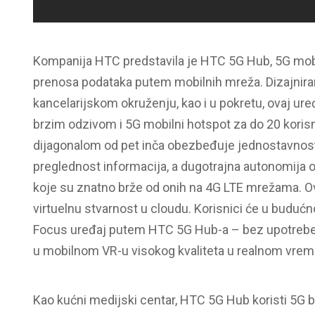
Kompanija HTC predstavila je HTC 5G Hub, 5G mobil
prenosa podataka putem mobilnih mreža. Dizajnira
kancelarijskom okruženju, kao i u pokretu, ovaj ure
brzim odzivom i 5G mobilni hotspot za do 20 korisnik
dijagonalom od pet inča obezbeđuje jednostavnost k
preglednost informacija, a dugotrajna autonomija 
koje su znatno brže od onih na 4G LTE mrežama. Ov
virtuelnu stvarnost u cloudu. Korisnici će u budućn
Focus uređaj putem HTC 5G Hub-a – bez upotrebe PC
u mobilnom VR-u visokog kvaliteta u realnom vrem
Kao kućni medijski centar, HTC 5G Hub koristi 5G 