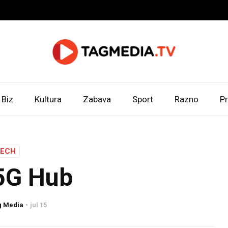
Biz
Kultura
Zabava
Sport
Razno
Pr
TECH
5G Hub
g Media
jul 15