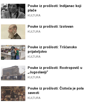
Pouke iz prošlosti: Indijanac koji
plače
KULTURA
Pouke iz prošlosti: Izolovan
KULTURA
Pouke iz prošlosti: Tršćansko
prijateljstvo
KULTURA
Pouke iz prošlosti: Rostropovič u
„Jugoslaviji“
KULTURA
Pouke iz prošlosti: Čistoća je pola
savesti
KULTURA