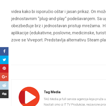
videa kako bi isporučio oštar i jasan prikaz. On mož
jednostavnim “plug-and-play“ podešavanjem. Sa u
obezbeđuje brz i jednostavan pristup mrežama. HTC
aplikacije (edukativne, poslovne, medicinske, turis
zove se Viveport. Predstavlja alternativu Steam pla
Tag Media
TAG Media je full-service agencija koja pruža u
Nastali smo iz IT TV Produkcije, nezavisne pro