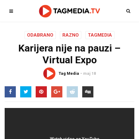
ODABRANO
RAZNO
TAGMEDIA
Karijera nije na pauzi –
Virtual Expo
Tag Media
maj 18