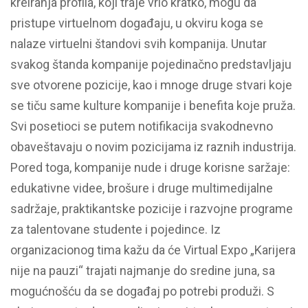
kreiranja profila, koji traje vrlo kratko, mogu da
pristupe virtuelnom događaju, u okviru koga se
nalaze virtuelni štandovi svih kompanija. Unutar
svakog štanda kompanije pojedinačno predstavljaju
sve otvorene pozicije, kao i mnoge druge stvari koje
se tiču same kulture kompanije i benefita koje pruža.
Svi posetioci se putem notifikacija svakodnevno
obaveštavaju o novim pozicijama iz raznih industrija.
Pored toga, kompanije nude i druge korisne saržaje:
edukativne videe, brošure i druge multimedijalne
sadržaje, praktikantske pozicije i razvojne programe
za talentovane studente i pojedince. Iz
organizacionog tima kažu da će Virtual Expo „Karijera
nije na pauzi“ trajati najmanje do sredine juna, sa
mogućnošću da se događaj po potrebi produži. S