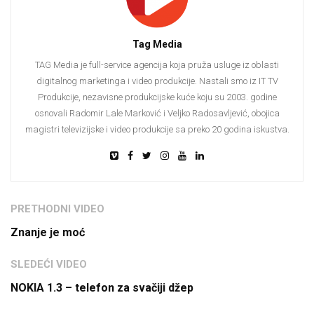
Tag Media
TAG Media je full-service agencija koja pruža usluge iz oblasti
digitalnog marketinga i video produkcije. Nastali smo iz IT TV
Produkcije, nezavisne produkcijske kuće koju su 2003. godine
osnovali Radomir Lale Marković i Veljko Radosavljević, obojica
magistri televizijske i video produkcije sa preko 20 godina iskustva.
PRETHODNI VIDEO
Znanje je moć
SLEDEĆI VIDEO
NOKIA 1.3 – telefon za svačiji džep