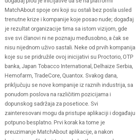
događaj plod je inicijative da se na platformi
MatchAbout spoje oni koji su ostali bez posla usled
trenutne krize i kompanije koje posao nude; događaj
je rezultat organizacije tima sa istom vizijom, gde
sve svi članovi ni ne poznaju međusobno, a čak se
nisu nijednom uživo sastali. Neke od prvih kompanija
koje su se pridružile ovoj inicijativi su Proctorio, OTP
banka, Japan Tobacco International, Delhaize Serbia,
Hemofarm, TradeCore, Quantox. Svakog dana,
priključuju se nove kompanije iz raznih industrija, sa
ponudom poslova na različitim pozicijama i
dopunskog sadržaja za posetioce. Svi
zainteresovani mogu da pristupe aplikaciji i događaju
potpuno besplatno. Prvi korak ka tome je
preuzimanje MatchAbout aplikacije, a nakon