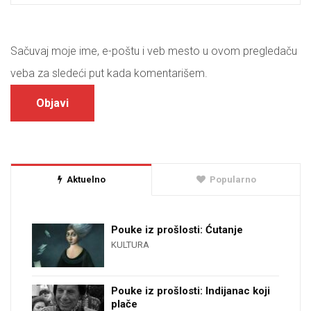
Sačuvaj moje ime, e-poštu i veb mesto u ovom pregledaču
veba za sledeći put kada komentarišem.
Aktuelno
Popularno
Pouke iz prošlosti: Ćutanje
KULTURA
Pouke iz prošlosti: Indijanac koji
plače