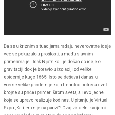
Da se u kriznim situacijama rađaju neverovatne ideje
već se pokazalo u prošlosti, a među slavnim
primerima je i Isak Njutn koji je došao do ideje o
gravitaciji dok je boravio u izolaciji od velike
epidemije kuge 1665. Isto se dešava i danas, u
vreme velike pandemije koja trenutno potresa svet:
brojne su priče i primeri širom sveta, ali evo jedne
koja se upravo realizuje kod nas. U pitanju je Virtual
Expo „Karijera nije na pauzi“! Ovaj virtuelni karijerni