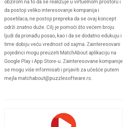
obzirom na to da se realizuje u virtuelnom prostoru i
da postoji veliko interesovanje kompanija i
posetilaca, ne postoji prepreka da se ovaj koncept
održi znatno duže. Cilj je pomoći što većem broju
ljudi da pronađu posao, kao i da se dodatno edukuju i
time dobiju veću vrednost od sajma. Zainteresovani
pojedinci mogu preuzeti MatchAbout aplikaciju na
Google Play i App Store-u. Zainteresovane kompanije
se mogu više informisati i prijaviti za učešće putem
mejla matchabout@puzzlesoftware.rs.