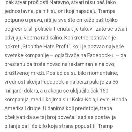
ipak stvar prošlosti.Naravno, stvari nisu baš tako
jednostavne, pa niti su oni koji napadaju Trampa
potpuno u pravu, niti je sve što on kaže baš toliko
pogrešno, ali politički trenutak je takav i zato se stvari
odvijaju veoma radikalno. Konkretno, osnovan je
pokret „Stop the Hate Profit“, koji je pozvao najveće
svetske kompanije – oglačivače na Facebook-u – da
prestanu da troše novac na reklamiranje na ovoj
društvenoj mreži. Posledice su bile momentalne,
vrednost akcija Facebook-a na berzi pala je za 56
milijardi dolara, a u akciju se uključilo čak 160
kompanija, među kojima su i Koka-Kola, Levis, Honda
Amerika i druge. U danima koji predstoje, treba
očekivati da se taj broj poveća i sad se postavlja
pitanje da li će bilo koja strana popustiti. Tramp