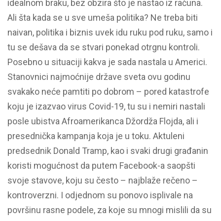
idealnom braku, bez obzira što je nastao iz računa.
Ali šta kada se u sve umeša politika? Ne treba biti
naivan, politika i biznis uvek idu ruku pod ruku, samo i
tu se dešava da se stvari ponekad otrgnu kontroli.
Posebno u situaciji kakva je sada nastala u Americi.
Stanovnici najmoćnije države sveta ovu godinu
svakako neće pamtiti po dobrom – pored katastrofe
koju je izazvao virus Covid-19, tu su i nemiri nastali
posle ubistva Afroamerikanca Džordža Flojda, ali i
presednička kampanja koja je u toku. Aktuleni
predsednik Donald Tramp, kao i svaki drugi građanin
koristi mogućnost da putem Facebook-a saopšti
svoje stavove, koju su često – najblaže rečeno –
kontroverzni. I odjednom su ponovo isplivale na
površinu rasne podele, za koje su mnogi mislili da su