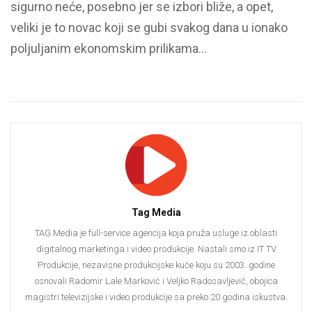
sigurno neće, posebno jer se izbori bliže, a opet,
veliki je to novac koji se gubi svakog dana u ionako
poljuljanim ekonomskim prilikama…
Tag Media
TAG Media je full-service agencija koja pruža usluge iz oblasti
digitalnog marketinga i video produkcije. Nastali smo iz IT TV
Produkcije, nezavisne produkcijske kuće koju su 2003. godine
osnovali Radomir Lale Marković i Veljko Radosavljević, obojica
magistri televizijske i video produkcije sa preko 20 godina iskustva.