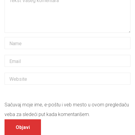
Sačuvaj moje ime, e-poštu i veb mesto u ovom pregledaču
veba za sledeći put kada komentarišem.