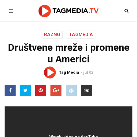
RAZNO
TAGMEDIA
Društvene mreže i promene
u Americi
Tag Media
jul 02