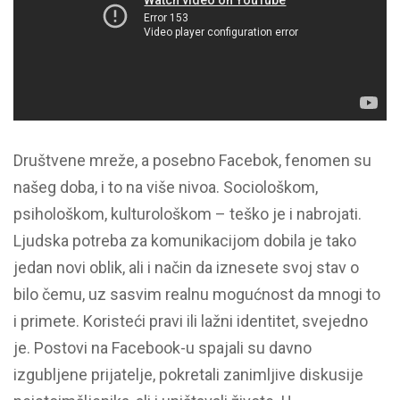
Društvene mreže, a posebno Facebok, fenomen su
našeg doba, i to na više nivoa. Sociološkom,
psihološkom, kulturološkom – teško je i nabrojati.
Ljudska potreba za komunikacijom dobila je tako
jedan novi oblik, ali i način da iznesete svoj stav o
bilo čemu, uz sasvim realnu mogućnost da mnogi to
i primete. Koristeći pravi ili lažni identitet, svejedno
je. Postovi na Facebook-u spajali su davno
izgubljene prijatelje, pokretali zanimljive diskusije