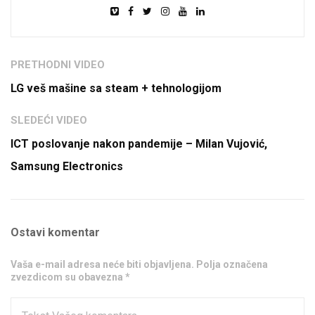
PRETHODNI VIDEO
LG veš mašine sa steam + tehnologijom
SLEDEĆI VIDEO
ICT poslovanje nakon pandemije – Milan Vujović,
Samsung Electronics
Ostavi komentar
Vaša e-mail adresa neće biti objavljena. Polja označena
zvezdicom su obavezna *