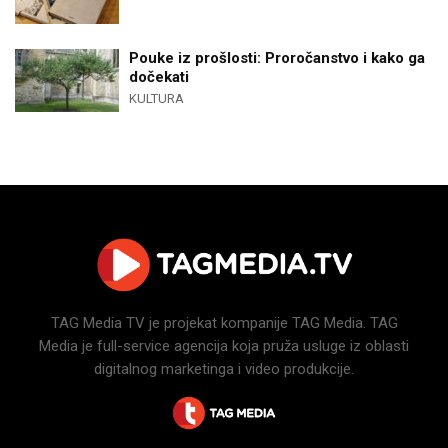
Pouke iz prošlosti: Proročanstvo i kako ga
dočekati
KULTURA
TAG Media TV je projekat kompanije TAG Media. TAG
Media je full-service agencija koja pruža usluge iz oblasti
digitalnog marketinga i video produkcije.