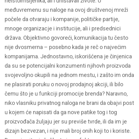
neistoimšljenika, ali i uništavali živote. U
međuvremenu su naloge na ovoj društvenoj mreži
počele da otvaraju i kompanije, političke partije,
mnoge organizacje i institucije, ali i predsednici
država. Objektivno govoreći, komunikacija tu često
nije dvosmerna – posebno kada je reč o najvećim
kompanijama. Jednostavno, iskorišćena je činjenica
da su se potencijalni konzumenti njihovh proizvoda
svojevoljno okupili na jednom mestu, i zašto im onda
ne plasirati poruku o novoj prodajnoj akciji, ili bilo
čemu što je u funkciji promocije brenda? Naravno,
niko vlasniku privatnog naloga ne brani da obajvi post
u kojem će napisati da ga nove patike tog i tog
proizvođača žuljaju jer su previše tvrde, ili da im je
dizajn bezvezan, i nije mali broj onih koji to i koriste.