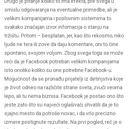
Drugo je pitanje koliko to ima efekta, pre svega u
smislu odgovaranja na eventualne primedbe, ali je
velikim kompanijama i poslovnim sistemima to
svakako značajan izvor infomacija o stanju na
tržištu. Pritom – besplatan, jer, kao što rekosmo, niko
ljude ne tera ili zove da daju komentare, oni to čine
spontano, svojom voljom. Zbog svega toga se može
reći da je Facebook potreban velikim kompanijama
isto onoliko koliko su one potrebne Facebook-u.
Mogućnost da se pronađu prijatelji iz detinjstva koje
je život odneo na različite strane sveta, zvuči veoma
lepo, ali tu nema biznisa. Facebook je postao ono što
jeste zato što su najveći oglašivači shvatili da je to
sjajno mesto da potroše novac, i da vrlo precizno
izmere postignute rezultate. Na prvi pogled, reč je o