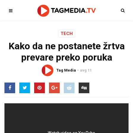
TECH
Kako da ne postanete žrtva
prevare preko poruka
Tag Media
avg 11