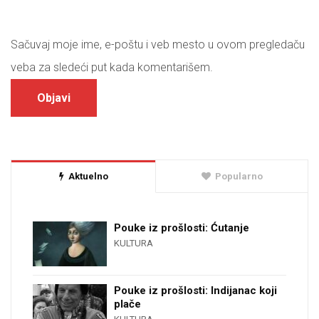
Sačuvaj moje ime, e-poštu i veb mesto u ovom pregledaču
veba za sledeći put kada komentarišem.
Aktuelno
Popularno
Pouke iz prošlosti: Ćutanje
KULTURA
Pouke iz prošlosti: Indijanac koji
plače