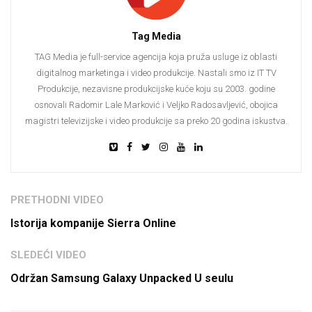
Tag Media
TAG Media je full-service agencija koja pruža usluge iz oblasti
digitalnog marketinga i video produkcije. Nastali smo iz IT TV
Produkcije, nezavisne produkcijske kuće koju su 2003. godine
osnovali Radomir Lale Marković i Veljko Radosavljević, obojica
magistri televizijske i video produkcije sa preko 20 godina iskustva.
PRETHODNI VIDEO
Istorija kompanije Sierra Online
SLEDEĆI VIDEO
Održan Samsung Galaxy Unpacked U seulu