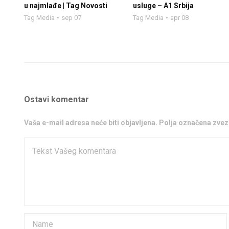
u najmlađe | Tag Novosti
usluge – A1 Srbija
Tag Media
sep 07
Tag Media
apr 08
Ostavi komentar
Vaša e-mail adresa neće biti objavljena. Polja označena zv