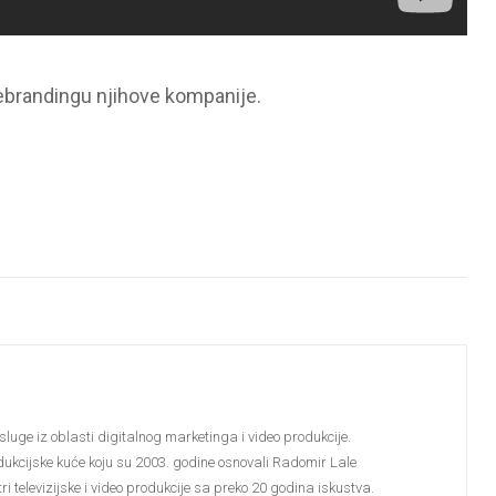
ebrandingu njihove kompanije.
sluge iz oblasti digitalnog marketinga i video produkcije.
dukcijske kuće koju su 2003. godine osnovali Radomir Lale
i televizijske i video produkcije sa preko 20 godina iskustva.