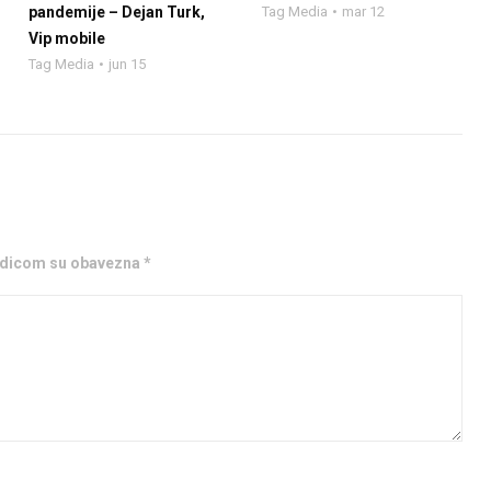
pandemije – Dejan Turk,
Tag Media
mar 12
Vip mobile
Tag Media
jun 15
ezdicom su obavezna *