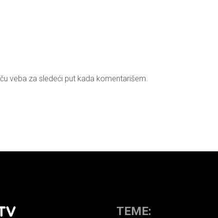
ču veba za sledeći put kada komentarišem.
TEME: