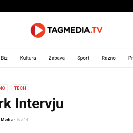
Biz
Kultura
Zabava
Sport
Razno
Pr
NO
TECH
k Intervju
 Media
feb 14