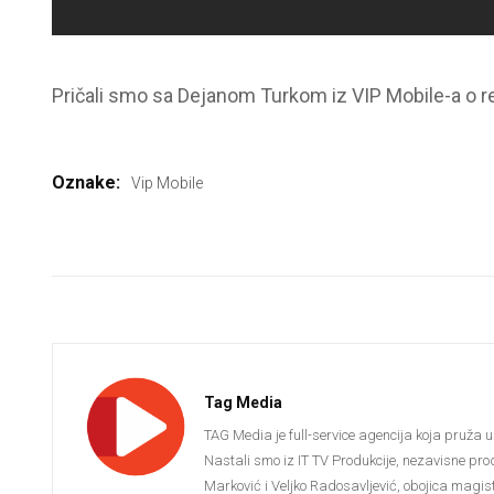
Pričali smo sa Dejanom Turkom iz VIP Mobile-a o r
Oznake:
Vip Mobile
Tag Media
TAG Media je full-service agencija koja pruža u
Nastali smo iz IT TV Produkcije, nezavisne pro
Marković i Veljko Radosavljević, obojica magistr