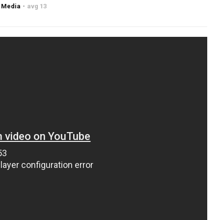
 Media
avg 13