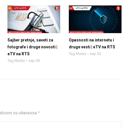
Sajber pretnje, saveti za
Opasnosti na internetu i
fotografe i druge novosti |
druge vesti | eTV na RTS
eTV na RTS
Tag Media
sep 02
Tag Media
sep 09
ezdicom su obavezna *