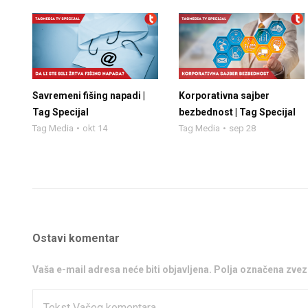
Savremeni fišing napadi |
Korporativna sajber
Tag Specijal
bezbednost | Tag Specijal
Tag Media
okt 14
Tag Media
sep 28
Ostavi komentar
Vaša e-mail adresa neće biti objavljena. Polja označena zv