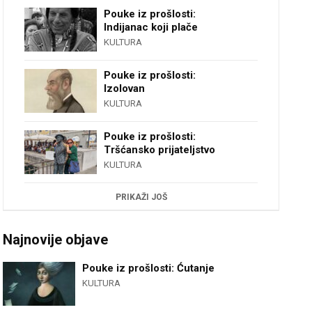
Pouke iz prošlosti:
Indijanac koji plače
KULTURA
Pouke iz prošlosti:
Izolovan
KULTURA
Pouke iz prošlosti:
Tršćansko prijateljstvo
KULTURA
PRIKAŽI JOŠ
Najnovije objave
Pouke iz prošlosti: Ćutanje
KULTURA