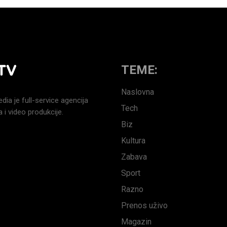
TEME:
Naslovna
a je full-service agencija
Tech
 i video produkcije.
Biz
Kultura
Zabava
Sport
Razno
Prenos uživo
Magazin