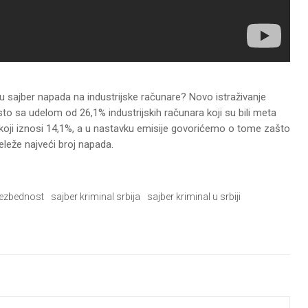
u sajber napada na industrijske računare? Novo istraživanje
 sa udelom od 26,1% industrijskih računara koji su bili meta
 koji iznosi 14,1%, a u nastavku emisije govorićemo o tome zašto
eleže najveći broj napada.
bezbednost
sajber kriminal srbija
sajber kriminal u srbiji