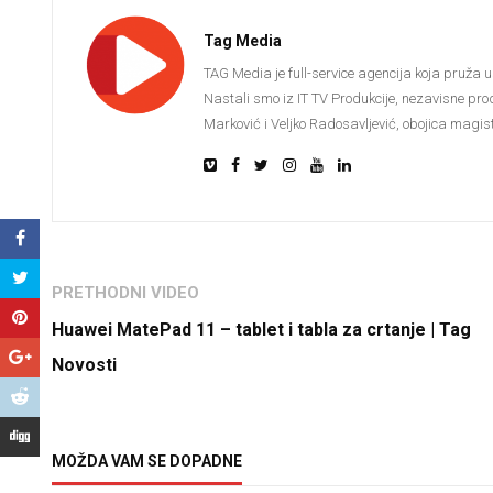
Tag Media
TAG Media je full-service agencija koja pruža u
Nastali smo iz IT TV Produkcije, nezavisne pro
Marković i Veljko Radosavljević, obojica magistr
PRETHODNI VIDEO
Huawei MatePad 11 – tablet i tabla za crtanje | Tag
Novosti
MOŽDA VAM SE DOPADNE