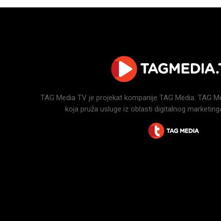
TAG Media TV je projekat kompanije TAG Media. TAG Medi
koja pruža usluge iz oblasti digitalnog marketinga