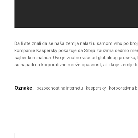
Da li ste znali da se naša zemlja nalazi u samom vrhu po broj
kompanije Kaspersky pokazuje da Srbija zauzima sedmo mesto
sajber kriminalaca. Ovo je znatno više od globalnog proseka,
su napadi na korporativne mreže opasnost, ali i koje zemlje b
Oznake:
bezbednost na internetu
kaspersky
korporativna 