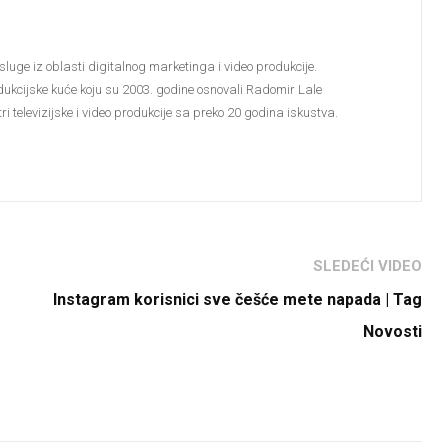
sluge iz oblasti digitalnog marketinga i video produkcije.
dukcijske kuće koju su 2003. godine osnovali Radomir Lale
i televizijske i video produkcije sa preko 20 godina iskustva.
SLEDEĆI VIDEO
Instagram korisnici sve češće mete napada | Tag
Novosti