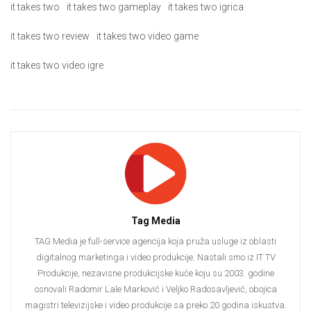
it takes two
it takes two gameplay
it takes two igrica
it takes two review
it takes two video game
it takes two video igre
Tag Media
TAG Media je full-service agencija koja pruža usluge iz oblasti
digitalnog marketinga i video produkcije. Nastali smo iz IT TV
Produkcije, nezavisne produkcijske kuće koju su 2003. godine
osnovali Radomir Lale Marković i Veljko Radosavljević, obojica
magistri televizijske i video produkcije sa preko 20 godina iskustva.