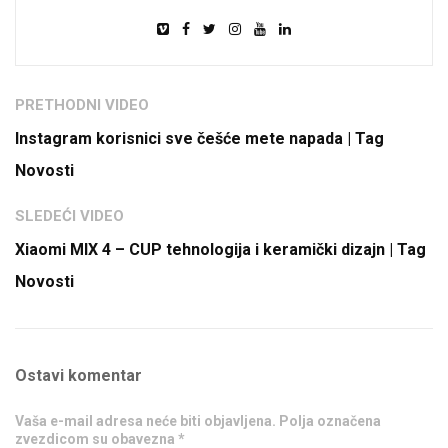
PRETHODNI VIDEO
Instagram korisnici sve češće mete napada | Tag
Novosti
SLEDEĆI VIDEO
Xiaomi MIX 4 – CUP tehnologija i keramički dizajn | Tag
Novosti
Ostavi komentar
Vaša e-mail adresa neće biti objavljena. Polja označena
zvezdicom su obavezna *