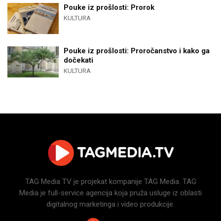
Pouke iz prošlosti: Prorok
KULTURA
Pouke iz prošlosti: Proročanstvo i kako ga
dočekati
KULTURA
TAG Media TV je projekat kompanije TAG Media. TAG
Media je full-service agencija koja pruža usluge iz oblasti
digitalnog marketinga i video produkcije.