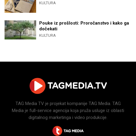
KULTURA
Pouke iz prošlosti: Proročanstvo i kako ga
dočekati
KULTURA
TAG Media TV je projekat kompanije TAG Media. TAG
Media je full-service agencija koja pruža usluge iz oblasti
digitalnog marketinga i video produkcije.