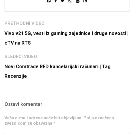
PRETHODNI VIDEO
Vivo v21 5G, vesti iz gaming zajednice i druge novosti |
eTV na RTS
SLEDEĆI VIDEO
Novi Comtrade RED kancelarijski računari | Tag
Recenzije
Ostavi komentar
Vaša e-mail adresa neće biti objavljena. Polja označena
zvezdicom su obavezna *