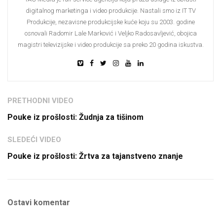
digitalnog marketinga i video produkcije. Nastali smo iz IT TV
Produkcije, nezavisne produkcijske kuće koju su 2003. godine
osnovali Radomir Lale Marković i Veljko Radosavljević, obojica
magistri televizijske i video produkcije sa preko 20 godina iskustva.
PRETHODNI VIDEO
Pouke iz prošlosti: Žudnja za tišinom
SLEDEĆI VIDEO
Pouke iz prošlosti: Žrtva za tajanstveno znanje
Ostavi komentar