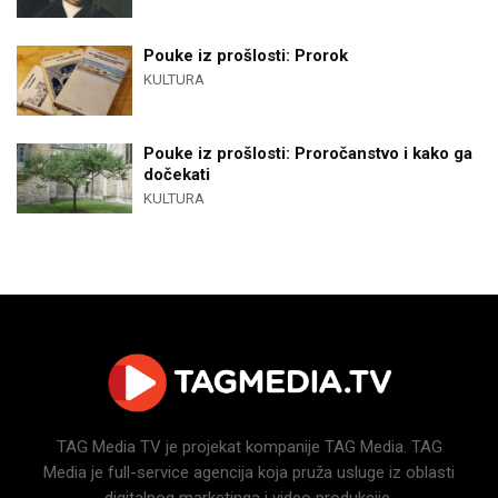
Pouke iz prošlosti: Prorok
KULTURA
Pouke iz prošlosti: Proročanstvo i kako ga
dočekati
KULTURA
TAG Media TV je projekat kompanije TAG Media. TAG
Media je full-service agencija koja pruža usluge iz oblasti