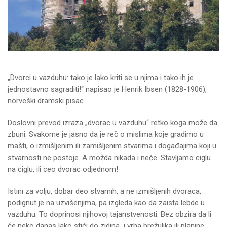
„Dvorci u vazduhu: tako je lako kriti se u njima i tako ih je
jednostavno sagraditi!“ napisao je Henrik Ibsen (1828-1906),
norveški dramski pisac.
Doslovni prevod izraza „dvorac u vazduhu“ retko koga može da
zbuni. Svakome je jasno da je reč o mislima koje gradimo u
mašti, o izmišljenim ili zamišljenim stvarima i događajima koji u
stvarnosti ne postoje. A možda nikada i neće. Stavljamo ciglu
na ciglu, ili ceo dvorac odjednom!
Istini za volju, dobar deo stvarnih, a ne izmišljenih dvoraca,
podignut je na uzvišenjima, pa izgleda kao da zaista lebde u
vazduhu. To doprinosi njihovoj tajanstvenosti. Bez obzira da li
će neko danas lako stići do zidina i vrha brežuljka ili planine