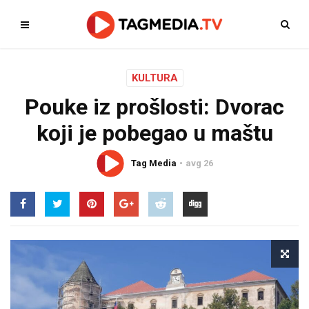
KULTURA
Pouke iz prošlosti: Dvorac
koji je pobegao u maštu
Tag Media
avg 26