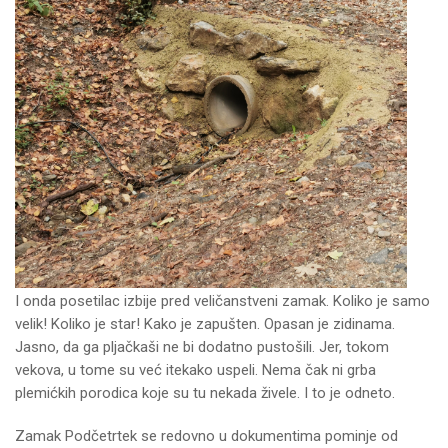
I onda posetilac izbije pred veličanstveni zamak. Koliko je samo
velik! Koliko je star! Kako je zapušten. Opasan je zidinama.
Jasno, da ga pljačkaši ne bi dodatno pustošili. Jer, tokom
vekova, u tome su već itekako uspeli. Nema čak ni grba
plemićkih porodica koje su tu nekada živele. I to je odneto.
Zamak Podčetrtek se redovno u dokumentima pominje od