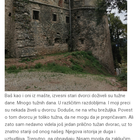
Baš kao i oni iz mašte, izvesni stari dvorci doživeli su tužne
dane. Mnogo tužnih dana. U različitim razdobljima. I moji preci
su nekada živeli u dvorcu. Doduše, ne na vrhu brežuljka. Povest
o tom dvorcu je toliko tužna, da ne mogu da je prepričavam. Ali
zato sam nedavno videla još jedan prilično tužan dvorac, uz to
znatno stariji od onog našeg. Njegova istorija je duga i
uzbudljiva. Trenutno ga obnavljaju. Nisam mogla da zaključim