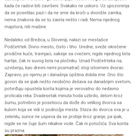
kada će radovi biti završeni. Svakako ne uskoro. Uz upozorenja
da se posetilac pazi i da ne sme da kroči u dvorište zamka,
nema znakova da se tu zaista nešto i radi. Nema nijednog
majstora, niti mašine.
Nedaleko od Brežica, u Sloveniji, nalazi se mestašce
Podčetrtek. Divno mesto, čisto i tiho. Uredne, sveže okrečene
prodične kuće, travnjaci, saksije sa cvećem, nigde nijednog lista
hartije, čak ni suvog lista na pločniku. Iznad Podčetrteka na,
uzvišenju, kao drevni nemi posmatrač stoji istoimeni dvorac.
Zapravo, po njemu je i današnja opština dobila ime. Ono što
govori da se ipak nešto neobično dešava sa današnjim svetom,
potvrđuju opustela korita kojima je verovatno do nedavno
proticala reka. Dvadesetak minuta hoda uzbrdo, delom kroz
šumu, potrebno je posetiocu da dođe do velikog dvorca sa
kulom koja se vidi iz podnožja mesta. Staza do dvorca sva je u
zelenilu, sunce ne uspeva da se probije kroz granje, pa ipak,
nigde se ne čuje šum nikakve vode. Čak ni potočića. Sva korita
su prazna.