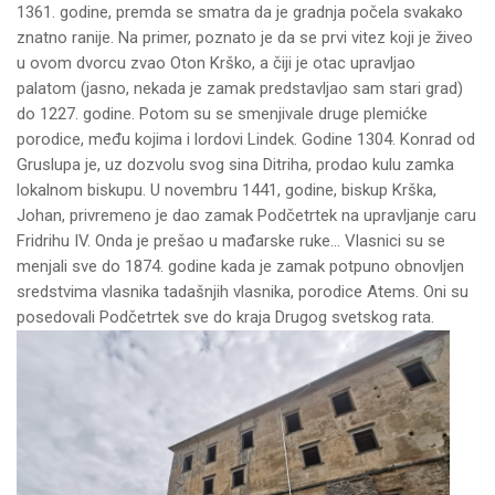
1361. godine, premda se smatra da je gradnja počela svakako
znatno ranije. Na primer, poznato je da se prvi vitez koji je živeo
u ovom dvorcu zvao Oton Krško, a čiji je otac upravljao
palatom (jasno, nekada je zamak predstavljao sam stari grad)
do 1227. godine. Potom su se smenjivale druge plemićke
porodice, među kojima i lordovi Lindek. Godine 1304. Konrad od
Gruslupa je, uz dozvolu svog sina Ditriha, prodao kulu zamka
lokalnom biskupu. U novembru 1441, godine, biskup Krška,
Johan, privremeno je dao zamak Podčetrtek na upravljanje caru
Fridrihu IV. Onda je prešao u mađarske ruke… Vlasnici su se
menjali sve do 1874. godine kada je zamak potpuno obnovljen
sredstvima vlasnika tadašnjih vlasnika, porodice Atems. Oni su
posedovali Podčetrtek sve do kraja Drugog svetskog rata.