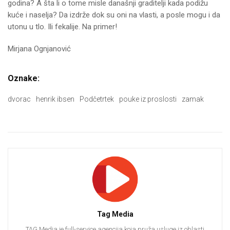
godina? A šta li o tome misle današnji graditelji kada podižu
kuće i naselja? Da izdrže dok su oni na vlasti, a posle mogu i da
utonu u tlo. Ili fekalije. Na primer!
Mirjana Ognjanović
Oznake:
dvorac
henrik ibsen
Podčetrtek
pouke iz proslosti
zamak
Tag Media
TAG Media je full-service agencija koja pruža usluge iz oblasti