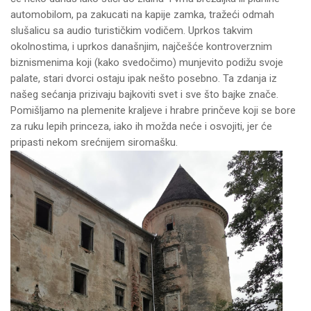
automobilom, pa zakucati na kapije zamka, tražeći odmah
slušalicu sa audio turističkim vodičem. Uprkos takvim
okolnostima, i uprkos današnjim, najčešće kontroverznim
biznismenima koji (kako svedočimo) munjevito podižu svoje
palate, stari dvorci ostaju ipak nešto posebno. Ta zdanja iz
našeg sećanja prizivaju bajkoviti svet i sve što bajke znače.
Pomišljamo na plemenite kraljeve i hrabre prinčeve koji se bore
za ruku lepih princeza, iako ih možda neće i osvojiti, jer će
pripasti nekom srećnijem siromašku.