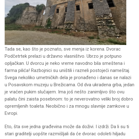
Tada se, kao što je poznato, sve menja iz korena. Dvorac
Podčetrtek prelazi u državno vlasništvo. Ubrzo je potpuno
opljačkan. U dvorcu je neko vreme navodno bila smeštena i
farma pilića! Razbojnici su uništili i razneli postojeći nameštaj.
Svega nekoliko umetničkih dela je pronađeno i danas se nalazi
u Posavskom muzeju u Brežicama. Od dva ukradena grba, jedan
je vraćen pukim slučajem. Ima još nešto zanimljivo što ovu
palatu čini zaista posebnom: to je neverovatno veliki broj dobro
opremljenih toaleta. Neobično i za mnogu slavnije zamkove u
Evropi.
Eto, šta sve jedna građevina može da doživi. I izdrži. Da li su ti
stari graditelji uopšte razmišljali da će dvorac odoleti hiljadu