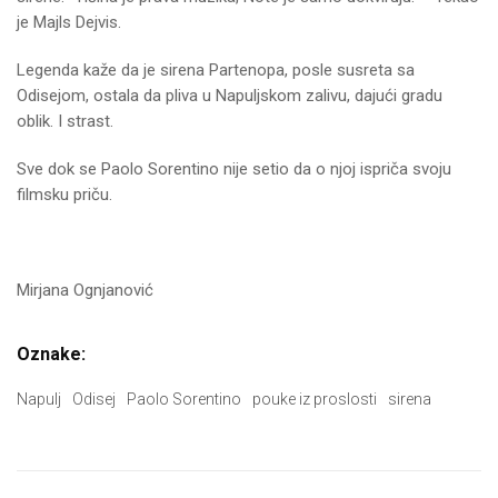
je Majls Dejvis.
Legenda kaže da je sirena Partenopa, posle susreta sa
Odisejom, ostala da pliva u Napuljskom zalivu, dajući gradu
oblik. I strast.
Sve dok se Paolo Sorentino nije setio da o njoj ispriča svoju
filmsku priču.
Mirjana Ognjanović
Oznake:
Napulj
Odisej
Paolo Sorentino
pouke iz proslosti
sirena