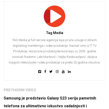
Tag Media
TAG Media je full-service agencija koja pruža usluge iz oblasti
digitalnog marketinga i video produkcije. Nastali smo iz IT TV
Produkcije, nezavisne produkcijske kuće koju su 2003. godine
osnovali Radomir Lale Marković i Veljko Radosavljević, obojica
magistri televizijske i video produkcije sa preko 20 godina iskustva.
PRETHODNI VIDEO
Samsung je predstavio Galaxy S23 seriju pametnih
telefona za ultimativno iskustvo sadašnjosti i