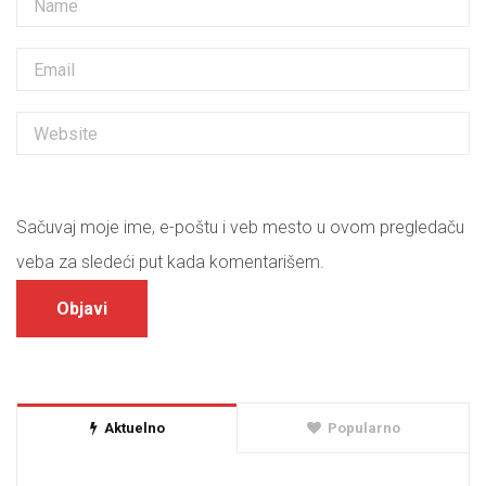
Sačuvaj moje ime, e-poštu i veb mesto u ovom pregledaču
veba za sledeći put kada komentarišem.
Aktuelno
Popularno