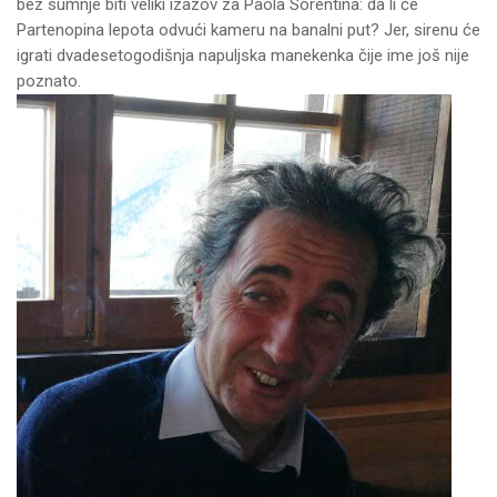
bez sumnje biti veliki izazov za Paola Sorentina: da li će
Partenopina lepota odvući kameru na banalni put? Jer, sirenu će
igrati dvadesetogodišnja napuljska manekenka čije ime još nije
poznato.