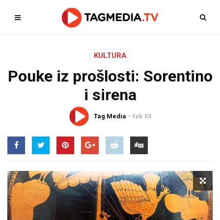
KULTURA
Pouke iz prošlosti: Sorentino
i sirena
Tag Media
feb 03