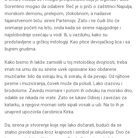
Sorentino mogao da odabere. Reč je o priči o zaštitnici Napulja,
morskom demonu, prelepom, zlokobnom, a nadasve
tajanstvenom biću: sireni Partenopi. Zato i ne čudi što će
snimanje početi na leto, onda kada se sirene najugodnije i
najslobodnije osećaju u vodi. Ili, u vazduhu, kako su
predstavljene u grčkoj mitologiji. Kao ptice devojačkog lica i sa
bujnim grudima.
Kako bismo ih lakše zamislili u toj mitološkoj dvojnosti, treba
imati na umu da su sirene uvek opisivane kao obdarene
muzičarke: bilo da sviraju liru, ili sviralu, ili da pevaju. Od njihove
pesme i muziciranja, čovek može da poludi. Lako izazovu i
brodolome. Zavedu mornare i potom ih odvuku na morsko dno,
odakle se nikada ne vrate. Zato se lukavi Odisej i zavezao za
katarku, a njegovi mornari sebi sipali vosak u uši. Na to ih je
unapred upozorila čarobnica Kirka.
Da, sirena je stvorenje koje nije lako dočarati, budući da se
stalno preobražava kroz krajnosti i simbol je iskušenja. Ovo će