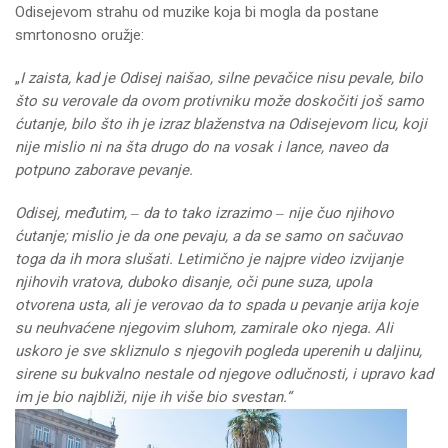
Odisejevom strahu od muzike koja bi mogla da postane
smrtonosno oružje:
„
I zaista, kad je Odisej naišao, silne pevačice nisu pevale, bilo
što su verovale da ovom protivniku može doskočiti još samo
ćutanje, bilo što ih je izraz blaženstva na Odisejevom licu, koji
nije mislio ni na šta drugo do na vosak i lance, naveo da
potpuno zaborave pevanje.
Odisej, međutim, ‒ da to tako izrazimo ‒ nije čuo njihovo
ćutanje; mislio je da one pevaju, a da se samo on sačuvao
toga da ih mora slušati. Letimično je najpre video izvijanje
njihovih vratova, duboko disanje, oči pune suza, upola
otvorena usta, ali je verovao da to spada u pevanje arija koje
su neuhvaćene njegovim sluhom, zamirale oko njega. Ali
uskoro je sve skliznulo s njegovih pogleda uperenih u daljinu,
sirene su bukvalno nestale od njegove odlučnosti, i upravo kad
im je bio najbliži, nije ih više bio svestan.“