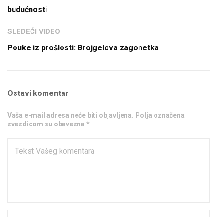
budućnosti
SLEDEĆI VIDEO
Pouke iz prošlosti: Brojgelova zagonetka
Ostavi komentar
Vaša e-mail adresa neće biti objavljena. Polja označena
zvezdicom su obavezna *