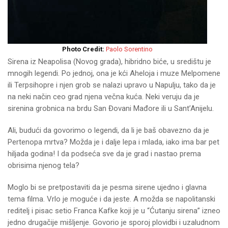
Photo Credit:
Paolo Sorentino
Sirena iz Neapolisa (Novog grada), hibridno biće, u središtu je
mnogih legendi. Po jednoj, ona je kći Aheloja i muze Melpomene
ili Terpsihopre i njen grob se nalazi upravo u Napulju, tako da je
na neki način ceo grad njena večna kuća. Neki veruju da je
sirenina grobnica na brdu San Đovani Mađore ili u Sant’Anijelu.
Ali, budući da govorimo o legendi, da li je baš obavezno da je
Pertenopa mrtva? Možda je i dalje lepa i mlada, iako ima bar pet
hiljada godina! I da podseća sve da je grad i nastao prema
obrisima njenog tela?
Moglo bi se pretpostaviti da je pesma sirene ujedno i glavna
tema filma. Vrlo je moguće i da jeste. A možda se napolitanski
reditelj i pisac setio Franca Kafke koji je u “Ćutanju sirena” izneo
jedno drugačije mišljenje. Govorio je sporoj plovidbi i uzaludnom