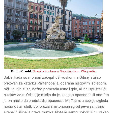
Photo Credit:
Sirenina fontana u Napulju, izvor: Wikipedia
Dakle, kada su mornari začepili uši voskom, a Odisej stajao
prikovan za katarku, Partenopa je, očarana njegovim izgledom,
očiju punih suza, nežno pomerala usne i grlo, ali ne ispuštajući
nikakav zvuk. Odisej je mislio da je izbegao opasnost, ili ono što
je on mislio da predstavlja opasnost. Međutim, u sebi je izgleda
nosio oštar slatki bol oružja smrtonosnijeg od pevanja: tišinu
sirene. “Tišina je prava muzika, Note je samo uokviruju.” – rekao