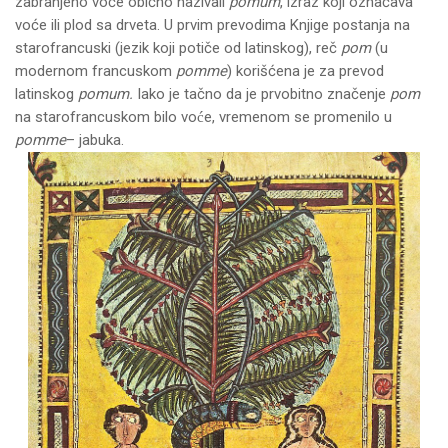
zabranjeno voće obično nazivali
pomum
, izraz koji označava
voće ili plod sa drveta. U prvim prevodima Knjige postanja na
starofrancuski (jezik koji potiče od latinskog), reč
pom
(u
modernom francuskom
pomme
) korišćena je za prevod
latinskog
pomum.
Iako je tačno da je prvobitno značenje
pom
na starofrancuskom bilo voće, vremenom se promenilo u
pomme
– jabuka.