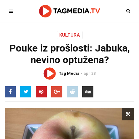
KULTURA
Pouke iz prošlosti: Jabuka,
nevino optužena?
Tag Media
apr 28