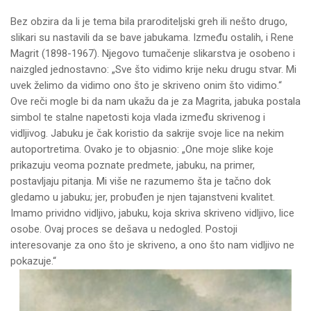
Bez obzira da li je tema bila praroditeljski greh ili nešto drugo,
slikari su nastavili da se bave jabukama. Između ostalih, i Rene
Magrit (1898-1967). Njegovo tumačenje slikarstva je osobeno i
naizgled jednostavno: „Sve što vidimo krije neku drugu stvar. Mi
uvek želimo da vidimo ono što je skriveno onim što vidimo.“
Ove reči mogle bi da nam ukažu da je za Magrita, jabuka postala
simbol te stalne napetosti koja vlada između skrivenog i
vidljivog. Jabuku je čak koristio da sakrije svoje lice na nekim
autoportretima. Ovako je to objasnio: „One moje slike koje
prikazuju veoma poznate predmete, jabuku, na primer,
postavljaju pitanja. Mi više ne razumemo šta je tačno dok
gledamo u jabuku; jer, probuđen je njen tajanstveni kvalitet.
Imamo prividno vidljivo, jabuku, koja skriva skriveno vidljivo, lice
osobe. Ovaj proces se dešava u nedogled. Postoji
interesovanje za ono što je skriveno, a ono što nam vidljivo ne
pokazuje.“