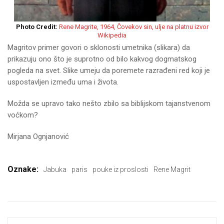
Photo Credit:
Rene Magrite, 1964, Čovekov sin, ulje na platnu izvor
Wikipedia
Magritov primer govori o sklonosti umetnika (slikara) da
prikazuju ono što je suprotno od bilo kakvog dogmatskog
pogleda na svet. Slike umeju da poremete razrađeni red koji je
uspostavljen između uma i života.
Možda se upravo tako nešto zbilo sa biblijskom tajanstvenom
voćkom?
Mirjana Ognjanović
Oznake:
Jabuka
paris
pouke iz proslosti
Rene Magrit