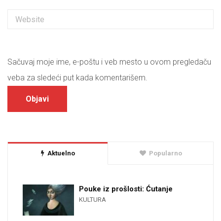
Sačuvaj moje ime, e-poštu i veb mesto u ovom pregledaču
veba za sledeći put kada komentarišem.
Aktuelno
Popularno
Pouke iz prošlosti: Ćutanje
KULTURA