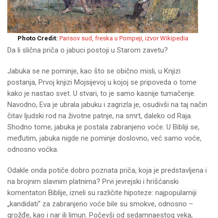
Photo Credit:
Parisov sud, freska u Pompeji, izvor Wikipedia
Da li slična priča o jabuci postoji u Starom zavetu?
Jabuka se ne pominje, kao što se obično misli, u Knjizi
postanja, Prvoj knjizi Mojsijevoj u kojoj se pripoveda o tome
kako je nastao svet. U stvari, to je samo kasnije tumačenje.
Navodno, Eva je ubrala jabuku i zagrizla je, osudivši na taj način
čitav ljudski rod na životne patnje, na smrt, daleko od Raja.
Shodno tome, jabuka je postala zabranjeno voće. U Bibliji se,
međutim, jabuka nigde ne pominje doslovno, već samo voće,
odnosno voćka.
Odakle onda potiče dobro poznata priča, koja je predstavljena i
na brojnim slavnim platnima? Prvi jevrejski i hrišćanski
komentatori Biblije, izneli su različite hipoteze: najpopularniji
„kandidati“ za zabranjeno voće bile su smokve, odnosno –
grožđe, kao i nar ili limun. Počevši od sedamnaestog veka,