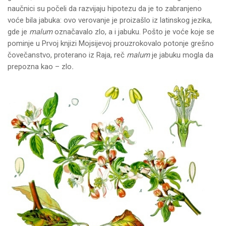
naučnici su počeli da razvijaju hipotezu da je to zabranjeno
voće bila jabuka: ovo verovanje je proizašlo iz latinskog jezika,
gde je
malum
označavalo zlo, a i jabuku. Pošto je voće koje se
pominje u Prvoj knjizi Mojsijevoj prouzrokovalo potonje grešno
čovečanstvo, proterano iz Raja, reč
malum
je jabuku mogla da
prepozna kao – zlo
.