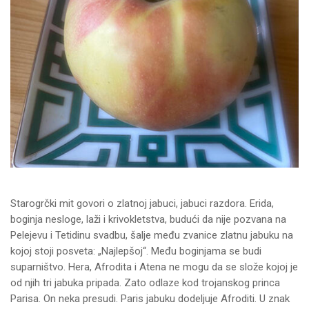
Starogrčki mit govori o zlatnoj jabuci, jabuci razdora. Erida,
boginja nesloge, laži i krivokletstva, budući da nije pozvana na
Pelejevu i Tetidinu svadbu, šalje među zvanice zlatnu jabuku na
kojoj stoji posveta: „Najlepšoj“. Među boginjama se budi
suparništvo. Hera, Afrodita i Atena ne mogu da se slože kojoj je
od njih tri jabuka pripada. Zato odlaze kod trojanskog princa
Parisa. On neka presudi. Paris jabuku dodeljuje Afroditi. U znak