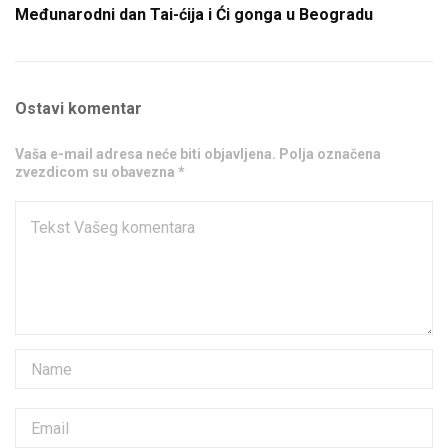
Međunarodni dan Tai-ćija i Ći gonga u Beogradu
Ostavi komentar
Vaša e-mail adresa neće biti objavljena. Polja označena
zvezdicom su obavezna *