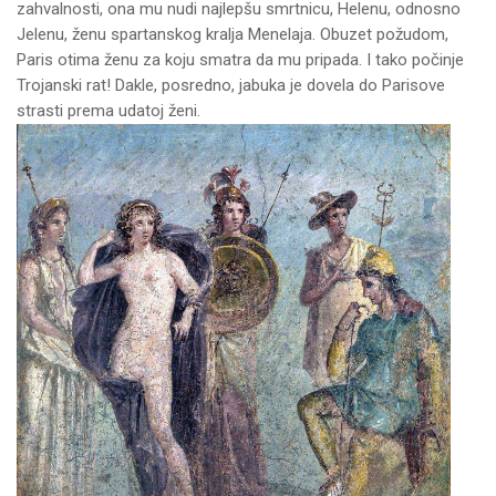
zahvalnosti, ona mu nudi najlepšu smrtnicu, Helenu, odnosno
Jelenu, ženu spartanskog kralja Menelaja. Obuzet požudom,
Paris otima ženu za koju smatra da mu pripada. I tako počinje
Trojanski rat! Dakle, posredno, jabuka je dovela do Parisove
strasti prema udatoj ženi.