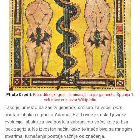
Photo Credit:
Praroditelsjki greh, iluminacija na pergamentu, Španija 1.
vek nove ere, izvor Wikipedia
Tako je, umesto da zadrži generički smisao za voće,
pom
postao jabuka i u priči o Adamu i Evi. I ovde je, usled jezičke
evolucije, jabuka za sve postala zabranjeno voće, koje je Eva
ipak zagrizla. Na izvestan način, kako to inače biva sa mnogim
stvarima, tumačenje postaje važnije od značenja.