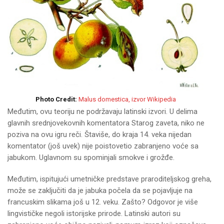
Photo Credit:
Malus domestica, izvor Wikipedia
Međutim, ovu teoriju ne podržavaju latinski izvori. U delima
glavnih srednjovekovnih komentatora Starog zaveta, niko ne
poziva na ovu igru reči. Štaviše, do kraja 14. veka nijedan
komentator (još uvek) nije poistovetio zabranjeno voće sa
jabukom. Uglavnom su spominjali smokve i grožđe.
Međutim, ispitujući umetničke predstave praroditeljskog greha,
može se zaključiti da je jabuka počela da se pojavljuje na
francuskim slikama još u 12. veku. Zašto? Odgovor je više
lingvističke negoli istorijske prirode. Latinski autori su