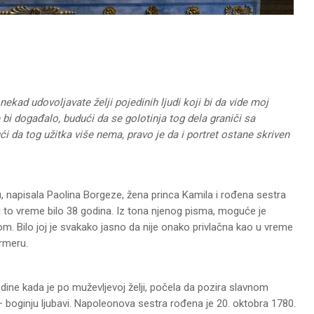
kad udovoljavate želji pojedinih ljudi koji bi da vide moj
bi događalo, budući da se golotinja tog dela graniči sa
ći da tog užitka više nema, pravo je da i portret ostane skriven
, napisala Paolina Borgeze, žena princa Kamila i rođena sestra
 to vreme bilo 38 godina. Iz tona njenog pisma, moguće je
m. Bilo joj je svakako jasno da nije onako privlačna kao u vreme
ermeru.
dine kada je po muževljevoj želji, počela da pozira slavnom
– boginju ljubavi. Napoleonova sestra rođena je 20. oktobra 1780.