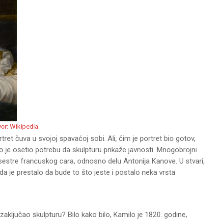
vor: Wikipedia
ret čuva u svojoj spavaćoj sobi. Ali, čim je portret bio gotov,
lo je osetio potrebu da skulpturu prikaže javnosti. Mnogobrojni
 sestre francuskog cara, odnosno delu Antonija Kanove. U stvari,
da je prestalo da bude to što jeste i postalo neka vrsta
 zaključao skulpturu? Bilo kako bilo, Kamilo je 1820. godine,