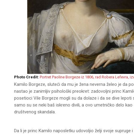
Photo Credit:
Portret Paoline Borgeze iz 1806, rad Robera Lefevra, iz
Kamilo Borgeze, sluteći da mu je žena neverna želeo je da port
nastao je zanimljiv psihološki preokret: zadovoljni princ Kami
posetioci Vile Borgeze mogli su da dolaze i da se dive lepoti
samo su se neki baš iskreno divili, a ovo umetničko delo kao 
društvenog skandala.
Da li je princ Kamilo naposletku udovoljio želji svoje supruge i