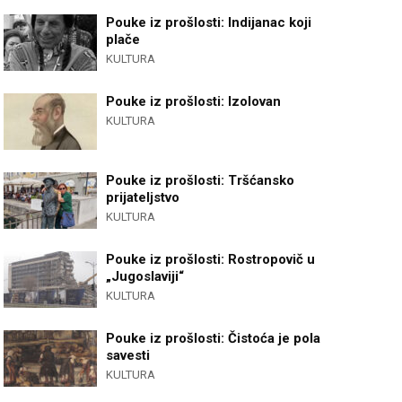
Pouke iz prošlosti: Indijanac koji
plače
KULTURA
Pouke iz prošlosti: Izolovan
KULTURA
Pouke iz prošlosti: Tršćansko
prijateljstvo
KULTURA
Pouke iz prošlosti: Rostropovič u
„Jugoslaviji“
KULTURA
Pouke iz prošlosti: Čistoća je pola
savesti
KULTURA