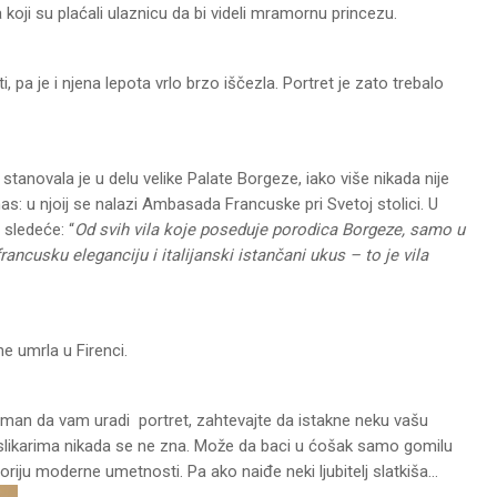
 koji su plaćali ulaznicu da bi videli mramornu princezu.
pa je i njena lepota vrlo brzo iščezla. Portret je zato trebalo
 stanovala je u delu velike Palate Borgeze, iako više nikada nije
anas: u njoij se nalazi Ambasada Francuske pri Svetoj stolici. U
 sledeće: “
Od svih vila koje poseduje porodica Borgeze, samo u
ncusku eleganciju i italijanski istančani ukus – to je vila
e umrla u Firenci.
preman da vam uradi portret, zahtevajte da istakne neku vašu
m slikarima nikada se ne zna. Može da baci u ćošak samo gomilu
riju moderne umetnosti. Pa ako naiđe neki ljubitelj slatkiša…