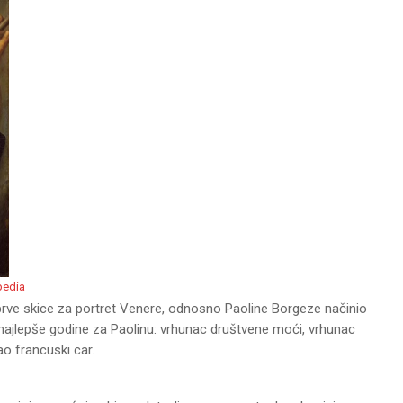
pedia
prve skice za portret Venere, odnosno Paoline Borgeze načinio
 najlepše godine za Paolinu: vrhunac društvene moći, vrhunac
o francuski car.