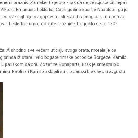
nerin praznik. Za neke, to je bio znak da će devojčica biti lepa i
– Viktora Emanuela Leklerka. Četiri godine kasnije Napoleon ga je
o sve najbolje svojoj sestri, ali život bračnog para na ostrvu
obova, Leklerk je umro od žute groznice. Dogodilo se to 1802.
uža. A shodno sve većem uticaju svoga brata, morala je da
 princa iz stare i vrlo bogate rimske porodice Borgeze. Kamilo
e u pariskom salonu Žozefine Bonaparte. Brak je smesta bio
ninu. Paolina i Kamilo sklopili su građanski brak već u avgustu