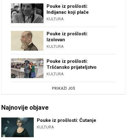
Pouke iz prošlosti:
Indijanac koji plače
KULTURA
Pouke iz prošlosti:
Izolovan
KULTURA
Pouke iz prošlosti:
Tršćansko prijateljstvo
KULTURA
PRIKAŽI JOŠ
Najnovije objave
Pouke iz prošlosti: Ćutanje
KULTURA