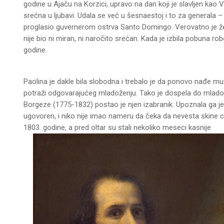
godine u Ajaču na Korzici, upravo na dan koji je slavljen kao Ve
srećna u ljubavi. Udala se već u šesnaestoj i to za generala 
proglasio guvernerom ostrva Santo Domingo. Verovatno je žele
nije bio ni miran, ni naročito srećan. Kada je izbila pobuna r
godine.
Paolina je dakle bila slobodna i trebalo je da ponovo nađe m
potraži odgovarajućeg mladoženju. Tako je dospela do mladog
Borgeze (1775-1832) postao je njen izabranik. Upoznala ga j
ugovoren, i niko nije imao nameru da čeka da nevesta skine cr
1803. godine, a pred oltar su stali nekoliko meseci kasnije.