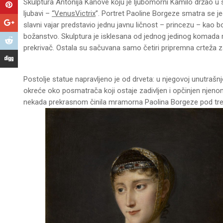
Skulptura Antonija Kanove koju je ljubomorni Kamilo držao u s
ljubavi –
“Venus
Victrix
”. Portret Paoline Borgeze smatra se je
slavni vajar predstavio jednu javnu ličnost – princezu – kao b
božanstvo. Skulptura je isklesana od jednog jedinog komada
prekrivač. Ostala su sačuvana samo četiri pripremna crteža za
Postolje statue napravljeno je od drveta: u njegovoj unutrašn
okreće oko posmatrača koji ostaje zadivljen i opčinjen n
nekada prekrasnom činila mramorna Paolina Borgeze pod tre