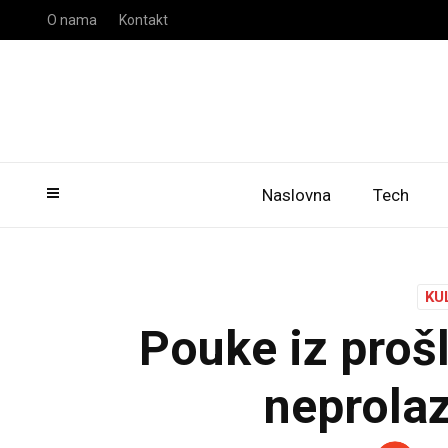
O nama
Kontakt
Naslovna
Tech
KU
Pouke iz prošl
neprolaz