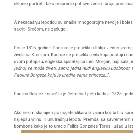
sklonio portret i tako preprečio put sve većem broju postilaca
A nekadašnju lepoticu su snašle mnogobrojne nevolje i bolesti, 
sakriti. Srećom, ne zadugo…
Posle 1815. godine, Paolina se preselila u Italiju. Jedno vreme
živela sa Kamilom. Kasnije se preselila u vilu koja postoji i d
svom putopisu, engleska spisateljica Ledi Morgan, napisala je
jednoj se može živeti, samo jedna nudi englesku udobnost, fra
Paoline Borgeze koju je uredila sama princeza
…”.
Paolina Borgeze navršila je četrdeset petu kada je 1825. godin
Ako nekim slučajem poznajete slikara ili vajara koji bi bio s
najlepšu vrlinu. Ili unutrašnju lepotu. Premda, sa savremeni
bombona kako je to uradio Feliks Gonzales Tores i ušao u isto