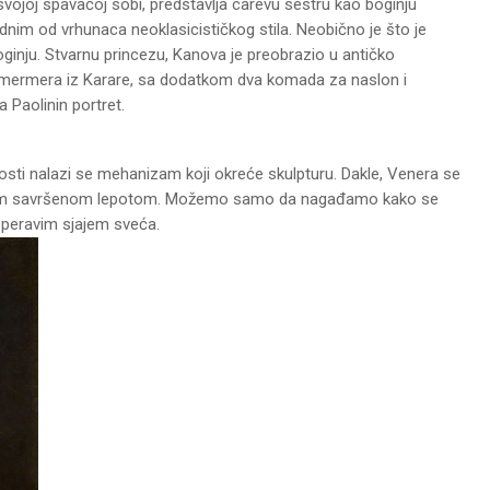
vojoj spavaćoj sobi, predstavlja carevu sestru kao boginju
dnim od vrhunaca neoklasicističkog stila. Neobično je što je
oginju. Stvarnu princezu, Kanova je preobrazio u antičko
 mermera iz Karare, sa dodatkom dva komada za naslon i
 Paolinin portret.
josti nalazi se mehanizam koji okreće skulpturu. Dakle, Venera se
jenom savršenom lepotom. Možemo samo da nagađamo kako se
peravim sjajem sveća.