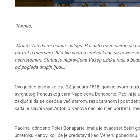
“Kamilo,
Molim Vas da mi učinite uslugu. Poznato mi je naime da pone
portret u mermeru. Bila bih veoma srećna kada se to više ne 
nepristojnim. Statua je napravljena Vašeg užitka radi, a budu
od pogleda drugih ljudi…”
Ovo je deo pisma koje je 22. januara 1818. godine svom mužu
svrgnutog francuskog cara Napoleona Bonaparte. Paolini je u
zaključiti da se osećala već starom, razočaranom i postiđeno
kada je slavni vajar Antonio Kanova načinio njen portret u m
Paolina, odnosno Polet Bonaparte, imala je dvadeset četiri go
umetniku Kanovi koji će je predstaviti kao Veneru pobednicu 