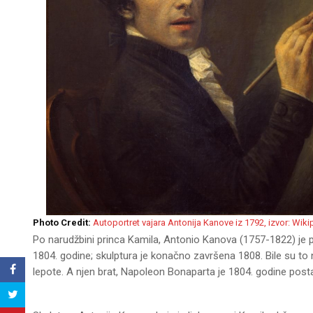
Photo Credit:
Autoportret vajara Antonija Kanove iz 1792, izvor: Wiki
Po narudžbini princa Kamila, Antonio Kanova (1757-1822) je 
1804. godine; skulptura je konačno završena 1808. Bile su to
lepote. A njen brat, Napoleon Bonaparta je 1804. godine posta